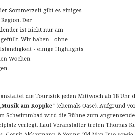
er Sommerzeit gibt es einiges
 Region. Der
lender ist nicht nur am
efüllt. Wir haben - ohne
ständigkeit - einige Highlights
den Wochen
en.
anstaltet die Touristik jeden Mittwoch ab 18 Uhr d
„
Musik am Koppke
“ (ehemals Oase). Aufgrund vo
am Schwimmbad wird die Bühne zum angrenzend
lplatz verlegt. Laut Veranstalter treten Thomas K
ms, Gerrit Akkermann & Young Old Man Duo sowie