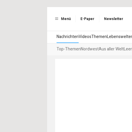
Menü
E-Paper
Newsletter
Nachrichten
Videos
Themen
Lebenswelte
Top-Themen
Nordwest
Aus aller Welt
Leer