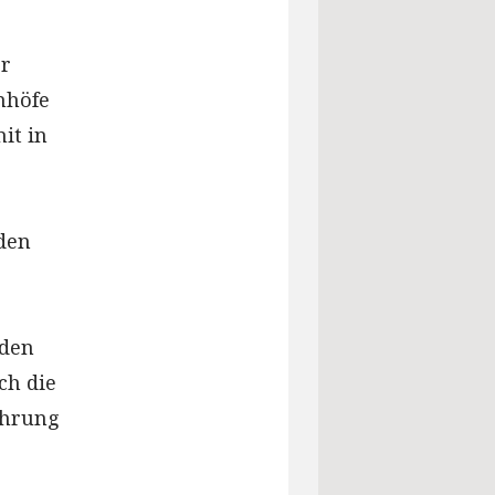
r
nhöfe
it in
den
 den
ch die
ührung