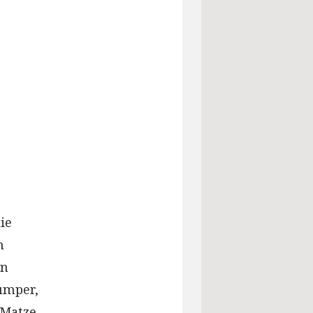
ie
n
en
ümper,
 Matze