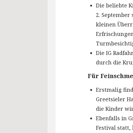
Die beliebte
2. September s
kleinen Überr
Erfrischunge
Turmbesichti
Die IG Radfah
durch die Kr
Für Feinschm
Erstmalig fin
Greetsieler H
die Kinder w
Ebenfalls in G
Festival stat