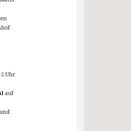
den
shof
.15 Uhr
al
auf
 und