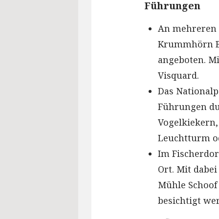
Führungen
An mehreren 
Krummhörn Bes
angeboten. Mi
Visquard.
Das Nationalp
Führungen dur
Vogelkiekern
Leuchtturm od
Im Fischerdor
Ort. Mit dabe
Mühle Schoof
besichtigt we