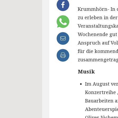
Krummhörn- In d
zu erleben in der
Veranstaltungska
Wochenende gut g
Anspruch auf Voll
für die kommen
zusammengetrag
Musik
Im August ver
Konzertreihe 
Bauarbeiten 
Abenteuerspie
Oliver Jüche