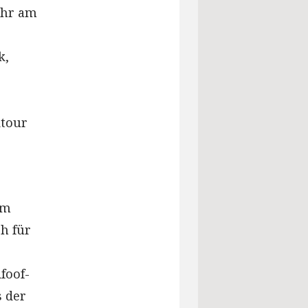
ahr am
k,
dtour
im
h für
foof-
s der