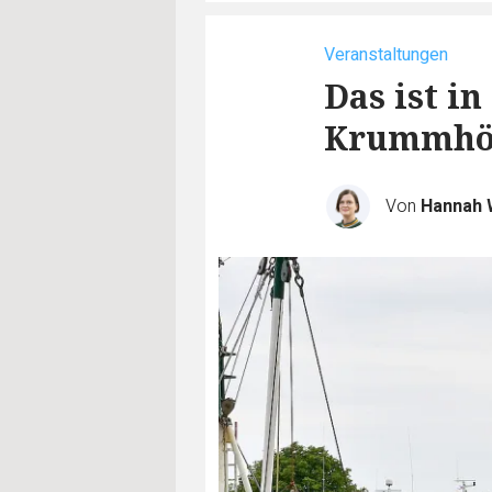
Veranstaltungen
Das ist i
Krummhör
Von
Hannah 