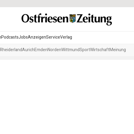
n
Podcasts
Jobs
Anzeigen
Service
Verlag
Rheiderland
Aurich
Emden
Norden
Wittmund
Sport
Wirtschaft
Meinung