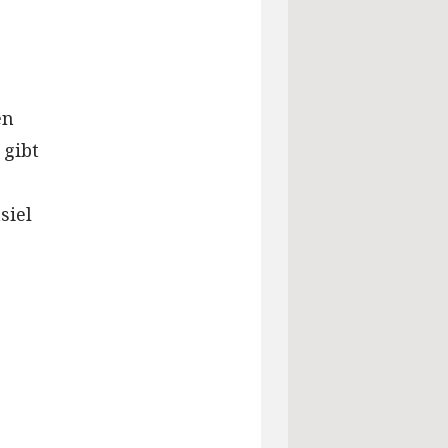
en
 gibt
siel