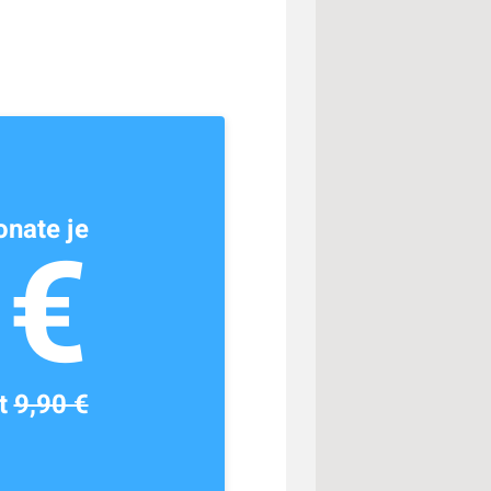
nate je
1€
tt
9,90 €