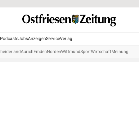
Podcasts
Jobs
Anzeigen
Service
Verlag
heiderland
Aurich
Emden
Norden
Wittmund
Sport
Wirtschaft
Meinung