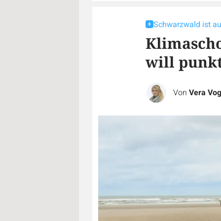
Schwarzwald ist a
Klimasch
will punk
Von
Vera Vog