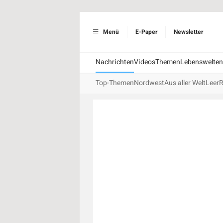
Menü
E-Paper
Newsletter
Nachrichten
Videos
Themen
Lebenswelten
Top-Themen
Nordwest
Aus aller Welt
Leer
R