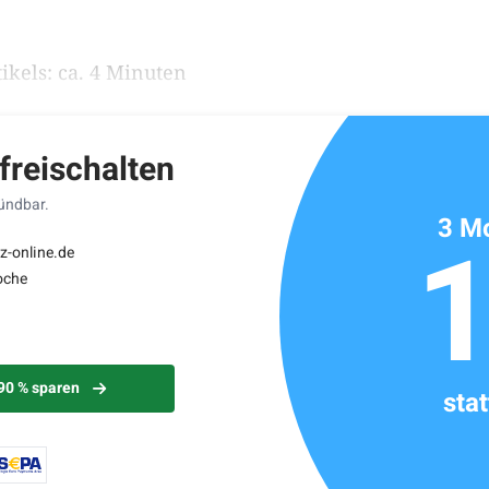
ikels: ca. 4 Minuten
 freischalten
kündbar.
3 Mo
z-online.de
oche
 90 % sparen
sta