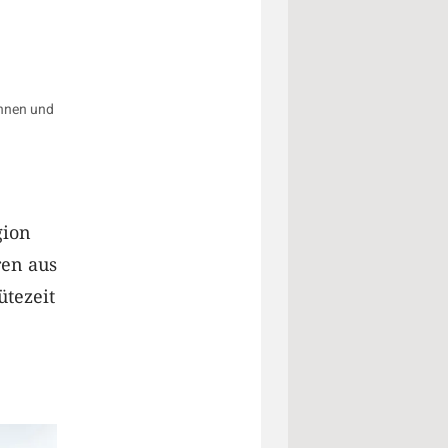
innen und
gion
ren aus
ütezeit