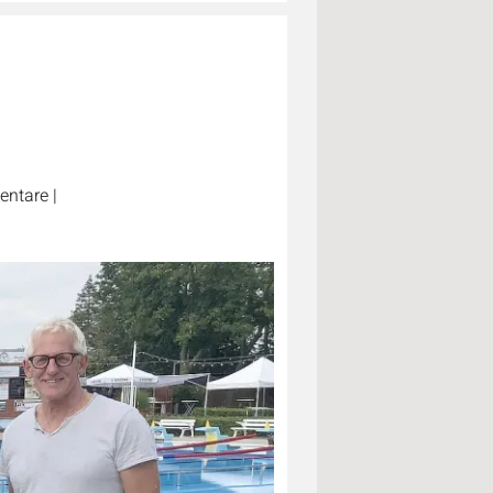
ntare
|