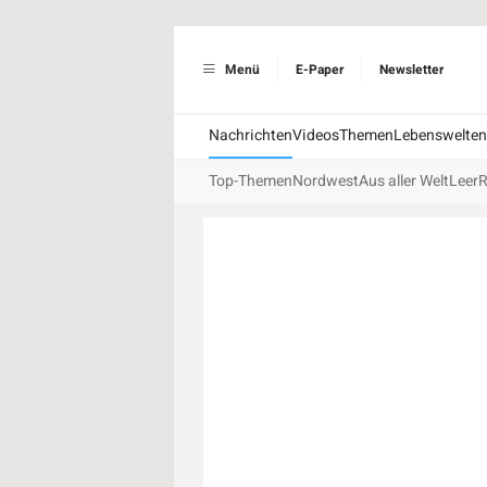
Menü
E-Paper
Newsletter
Nachrichten
Videos
Themen
Lebenswelten
Top-Themen
Nordwest
Aus aller Welt
Leer
R