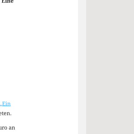
 Eine
„Ein
eten.
uro an