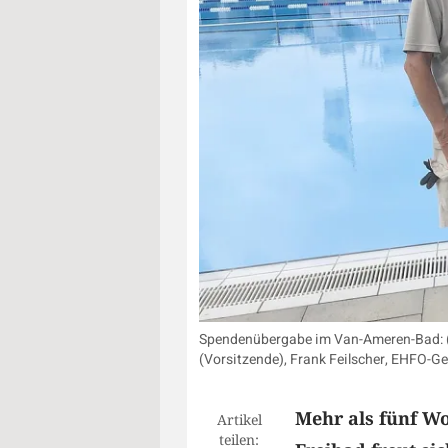
Spendenübergabe im Van-Ameren-Bad: (vo
(Vorsitzende), Frank Feilscher, EHFO-G
Mehr als fünf W
Artikel
teilen: