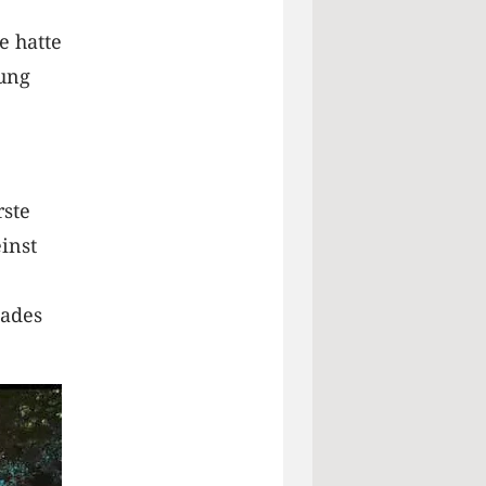
e hatte
zung
rste
inst
bades