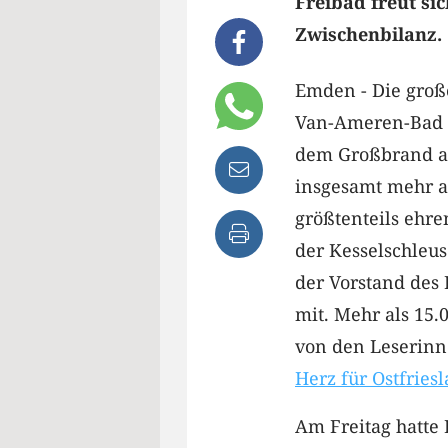
Freibad freut si
Zwischenbilanz.
Emden - Die große
Van-Ameren-Bad i
dem Großbrand am
insgesamt mehr a
größtenteils ehre
der Kesselschle
der Vorstand des 
mit. Mehr als 15
von den Leserinn
Herz für Ostfries
Am Freitag hatte