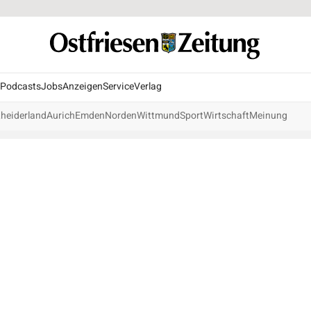
Podcasts
Jobs
Anzeigen
Service
Verlag
heiderland
Aurich
Emden
Norden
Wittmund
Sport
Wirtschaft
Meinung