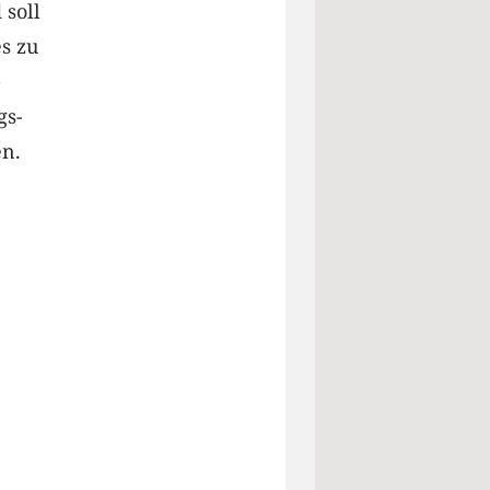
soll
s zu
-
gs-
en.