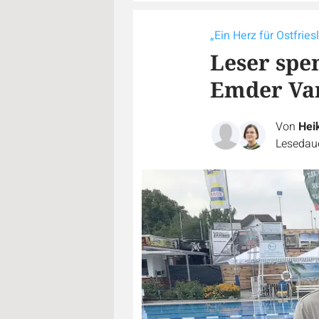
„Ein Herz für Ostfries
Leser spe
Emder Va
Von
Hei
Lesedaue