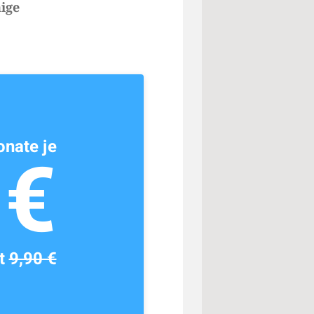
ige
nate je
1€
tt
9,90 €