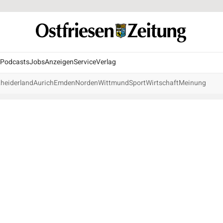
Podcasts
Jobs
Anzeigen
Service
Verlag
heiderland
Aurich
Emden
Norden
Wittmund
Sport
Wirtschaft
Meinung