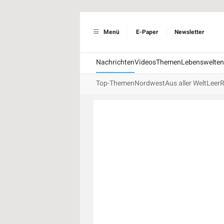
Menü
E-Paper
Newsletter
Nachrichten
Videos
Themen
Lebenswelten
Top-Themen
Nordwest
Aus aller Welt
Leer
R