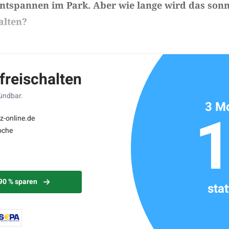
ntspannen im Park. Aber wie lange wird das sonn
alten?
ikels: ca. 2 Minuten
 freischalten
kündbar.
3 Mo
z-online.de
oche
 90 % sparen
sta