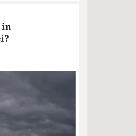
 in
i?