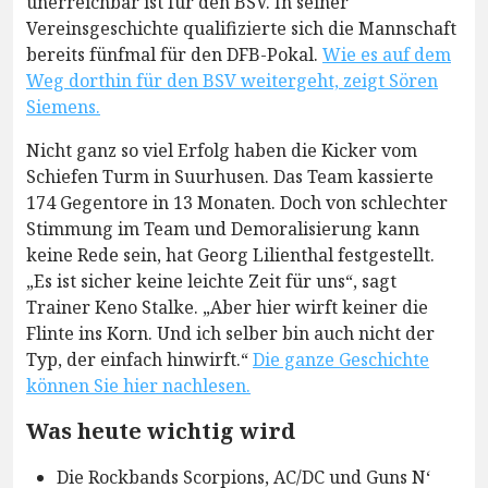
unerreichbar ist für den BSV. In seiner
Vereinsgeschichte qualifizierte sich die Mannschaft
bereits fünfmal für den DFB-Pokal.
Wie es auf dem
Weg dorthin für den BSV weitergeht, zeigt Sören
Siemens.
Nicht ganz so viel Erfolg haben die Kicker vom
Schiefen Turm in Suurhusen. Das Team kassierte
174 Gegentore in 13 Monaten. Doch von schlechter
Stimmung im Team und Demoralisierung kann
keine Rede sein, hat Georg Lilienthal festgestellt.
„Es ist sicher keine leichte Zeit für uns“, sagt
Trainer Keno Stalke. „Aber hier wirft keiner die
Flinte ins Korn. Und ich selber bin auch nicht der
Typ, der einfach hinwirft.“
Die ganze Geschichte
können Sie hier nachlesen.
Was heute wichtig wird
Die Rockbands Scorpions, AC/DC und Guns N‘