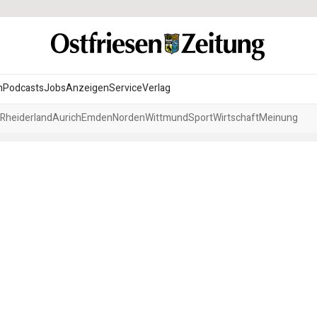
n
Podcasts
Jobs
Anzeigen
Service
Verlag
Rheiderland
Aurich
Emden
Norden
Wittmund
Sport
Wirtschaft
Meinung