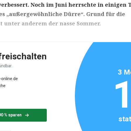
erbessert. Noch im Juni herrschte in einigen 
es „außergewöhnliche Dürre“. Grund für die
st unter anderem der nasse Sommer.
ikels: ca. 2 Minuten
 freischalten
ündbar.
3 M
-online.de
che
90 % sparen
sta