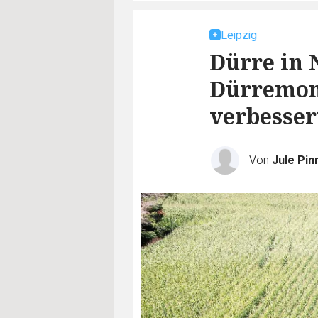
Leipzig
Dürre in 
Dürremoni
verbesser
Von
Jule Pin