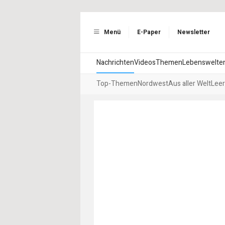
Menü
E-Paper
Newsletter
Nachrichten
Videos
Themen
Lebenswelte
Top-Themen
Nordwest
Aus aller Welt
Leer