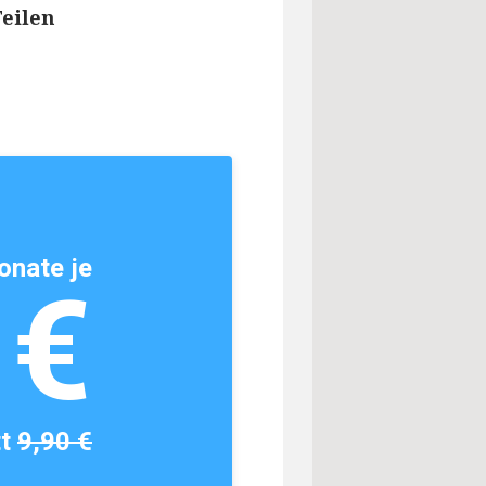
Teilen
onate je
1€
tt
9,90 €