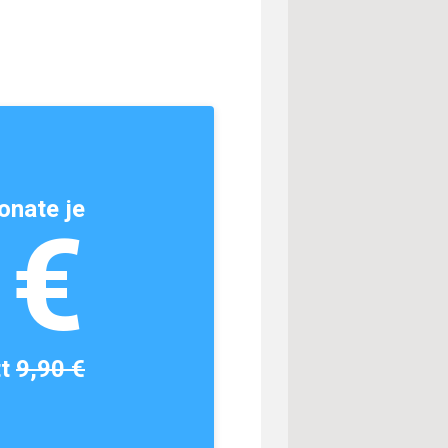
onate je
1€
tt
9,90 €