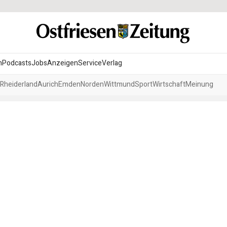
n
Podcasts
Jobs
Anzeigen
Service
Verlag
Rheiderland
Aurich
Emden
Norden
Wittmund
Sport
Wirtschaft
Meinung