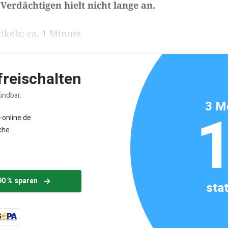
Verdächtigen hielt nicht lange an.
ikels: ca. 1 Minute
 freischalten
ündbar.
3 M
-online.de
che
90 % sparen
sta