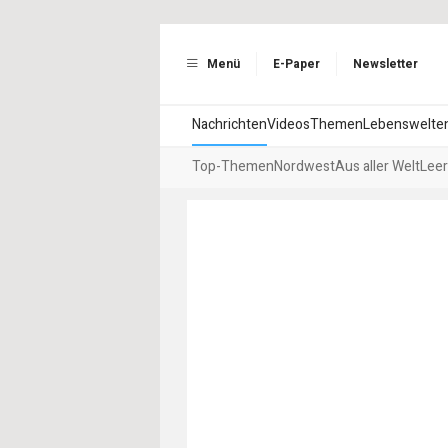
Menü
E-Paper
Newsletter
Nachrichten
Videos
Themen
Lebenswelte
Top-Themen
Nordwest
Aus aller Welt
Leer