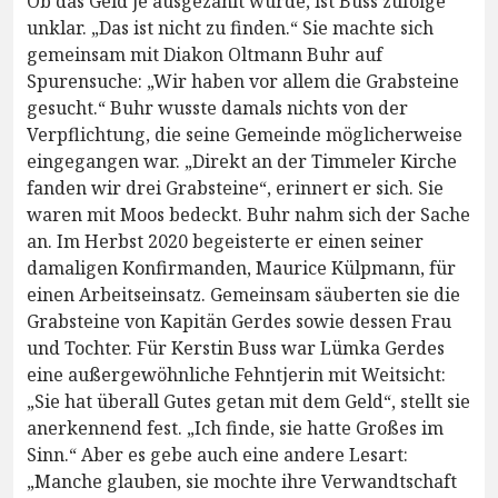
Ob das Geld je ausgezahlt wurde, ist Buss zufolge
unklar. „Das ist nicht zu finden.“ Sie machte sich
gemeinsam mit Diakon Oltmann Buhr auf
Spurensuche: „Wir haben vor allem die Grabsteine
gesucht.“ Buhr wusste damals nichts von der
Verpflichtung, die seine Gemeinde möglicherweise
eingegangen war. „Direkt an der Timmeler Kirche
fanden wir drei Grabsteine“, erinnert er sich. Sie
waren mit Moos bedeckt. Buhr nahm sich der Sache
an. Im Herbst 2020 begeisterte er einen seiner
damaligen Konfirmanden, Maurice Külpmann, für
einen Arbeitseinsatz. Gemeinsam säuberten sie die
Grabsteine von Kapitän Gerdes sowie dessen Frau
und Tochter. Für Kerstin Buss war Lümka Gerdes
eine außergewöhnliche Fehntjerin mit Weitsicht:
„Sie hat überall Gutes getan mit dem Geld“, stellt sie
anerkennend fest. „Ich finde, sie hatte Großes im
Sinn.“ Aber es gebe auch eine andere Lesart:
„Manche glauben, sie mochte ihre Verwandtschaft