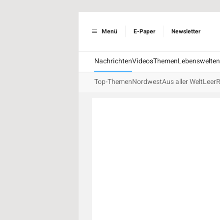
Menü
E-Paper
Newsletter
Nachrichten
Videos
Themen
Lebenswelten
Top-Themen
Nordwest
Aus aller Welt
Leer
R