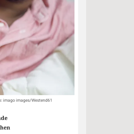
oto: imago images/Westend61
nde
chen