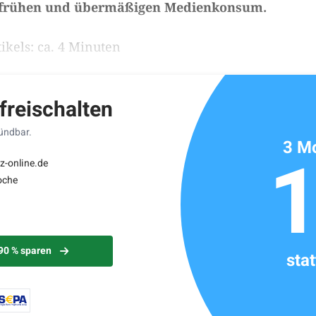
u frühen und übermäßigen Medienkonsum.
ikels: ca. 4 Minuten
 freischalten
kündbar.
3 Mo
z-online.de
oche
 90 % sparen
sta