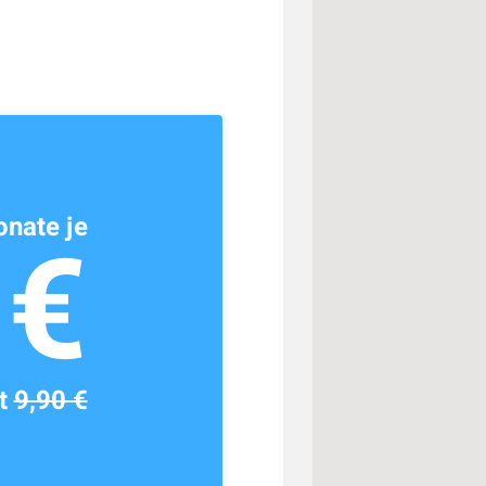
nate je
1€
tt
9,90 €