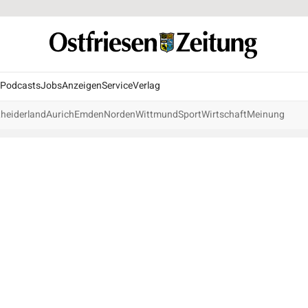
Podcasts
Jobs
Anzeigen
Service
Verlag
heiderland
Aurich
Emden
Norden
Wittmund
Sport
Wirtschaft
Meinung