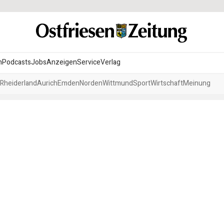
n
Podcasts
Jobs
Anzeigen
Service
Verlag
Rheiderland
Aurich
Emden
Norden
Wittmund
Sport
Wirtschaft
Meinung