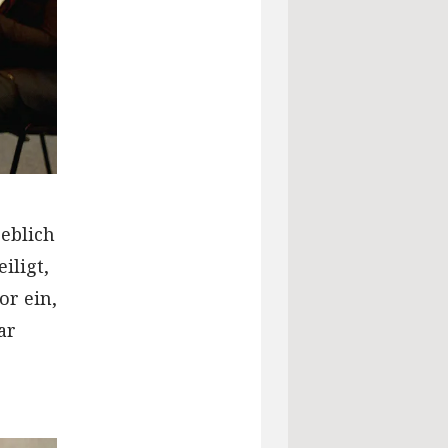
geblich
iligt,
or ein,
ar