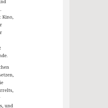
und
.
: Kino,
r
ur
z
nde.
schen
setzen,
ie
rrelts,
r
s, und