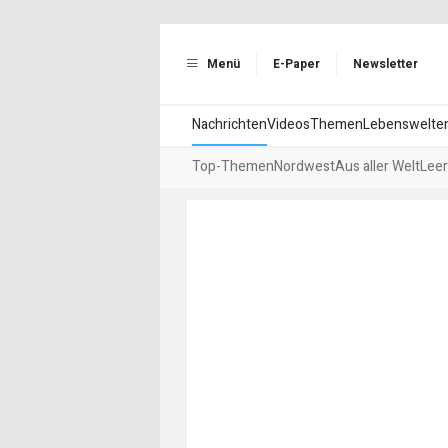
Menü
E-Paper
Newsletter
Nachrichten
Videos
Themen
Lebenswelte
Top-Themen
Nordwest
Aus aller Welt
Leer