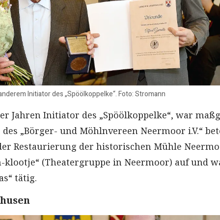
r anderem Initiator des „Spöölkoppelke“. Foto: Stromann
0er Jahren Initiator des „Spöölkoppelke“, war maß
des „Börger- und Möhlnvereen Neermoor i.V.“ bete
 der Restaurierung der historischen Mühle Neermo
-klootje“ (Theatergruppe in Neermoor) auf und w
s“ tätig.
nhusen