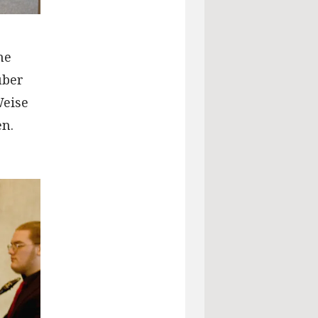
he
über
Weise
en.