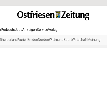
n
Podcasts
Jobs
Anzeigen
Service
Verlag
Rheiderland
Aurich
Emden
Norden
Wittmund
Sport
Wirtschaft
Meinung