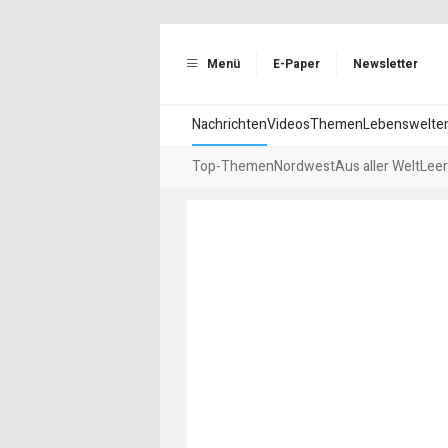
Menü
E-Paper
Newsletter
Nachrichten
Videos
Themen
Lebenswelte
Top-Themen
Nordwest
Aus aller Welt
Leer