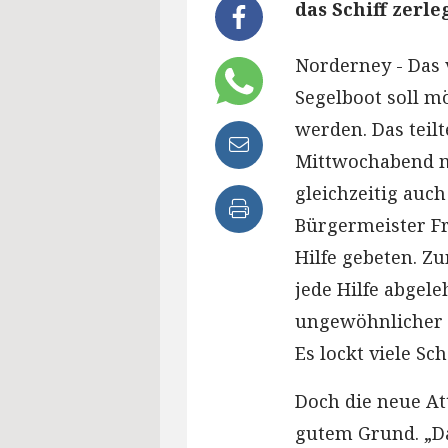
das Schiff zerl
Norderney - Das 
Segelboot soll m
werden. Das teil
Mittwochabend mi
gleichzeitig auch
Bürgermeister F
Hilfe gebeten. Z
jede Hilfe abgele
ungewöhnlicher E
Es lockt viele Sc
Doch die neue Att
gutem Grund. „Da