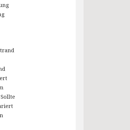
gung
ng
Strand
nd
ert
im
Sollte
riert
en