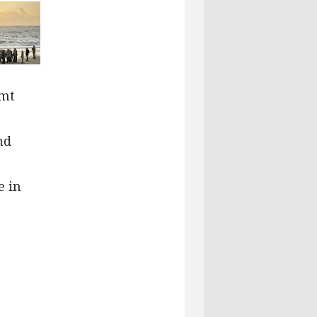
mmt
nd
e in