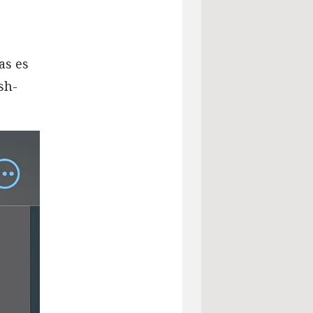
as es
sh-