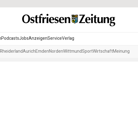
n
Podcasts
Jobs
Anzeigen
Service
Verlag
Rheiderland
Aurich
Emden
Norden
Wittmund
Sport
Wirtschaft
Meinung