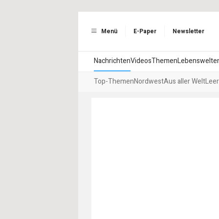
Menü
E-Paper
Newsletter
Nachrichten
Videos
Themen
Lebenswelte
Top-Themen
Nordwest
Aus aller Welt
Leer