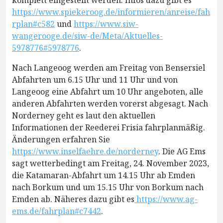
komplett eingestellt werden. Infos dazu gibt es
https://www.spiekeroog.de/informieren/anreise/fah
rplan#c582
und
https://www.siw-
wangerooge.de/siw-de/Meta/Aktuelles-
5978776#5978776
.
Nach Langeoog werden am Freitag von Bensersiel
Abfahrten um 6.15 Uhr und 11 Uhr und von
Langeoog eine Abfahrt um 10 Uhr angeboten, alle
anderen Abfahrten werden vorerst abgesagt. Nach
Norderney geht es laut den aktuellen
Informationen der Reederei Frisia fahrplanmäßig.
Änderungen erfahren Sie
https://www.inselfaehre.de/norderney
. Die AG Ems
sagt wetterbedingt am Freitag, 24. November 2023,
die Katamaran-Abfahrt um 14.15 Uhr ab Emden
nach Borkum und um 15.15 Uhr von Borkum nach
Emden ab. Näheres dazu gibt es
https://www.ag-
ems.de/fahrplan#c7442
.