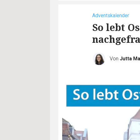
Adventskalender
So lebt O
nachgefra
Von
Jutta M