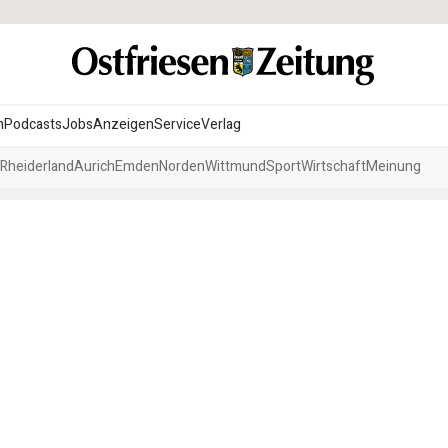
n
Podcasts
Jobs
Anzeigen
Service
Verlag
Rheiderland
Aurich
Emden
Norden
Wittmund
Sport
Wirtschaft
Meinung