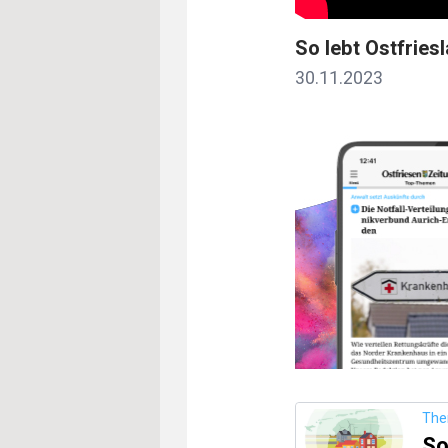
So lebt Ostfries
30.11.2023
Th
So