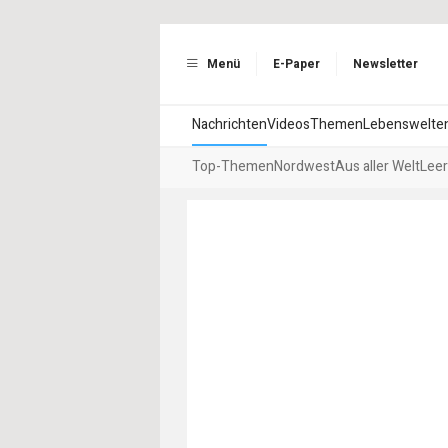
Menü
E-Paper
Newsletter
Nachrichten
Videos
Themen
Lebenswelte
Top-Themen
Nordwest
Aus aller Welt
Leer