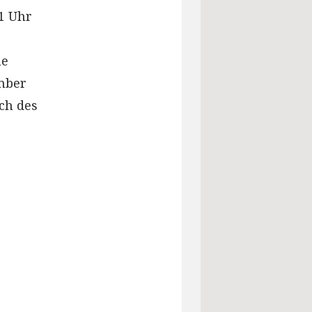
21 Uhr
he
mber
ch des