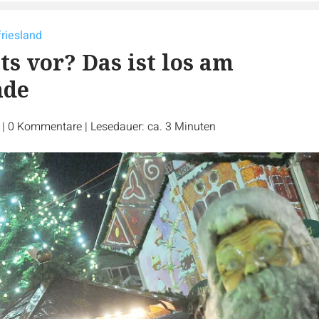
friesland
ts vor? Das ist los am
nde
r
|
0
Kommentare
|
Lesedauer: ca. 3 Minuten