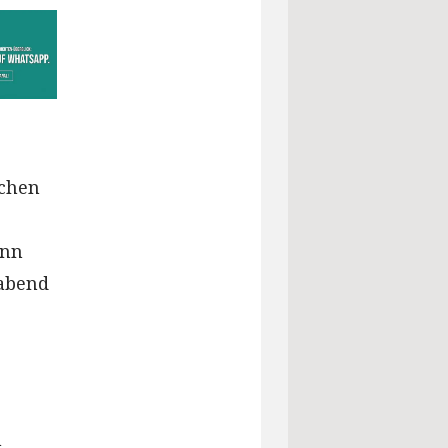
schen
ann
abend
m