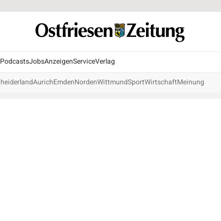
Podcasts
Jobs
Anzeigen
Service
Verlag
heiderland
Aurich
Emden
Norden
Wittmund
Sport
Wirtschaft
Meinung