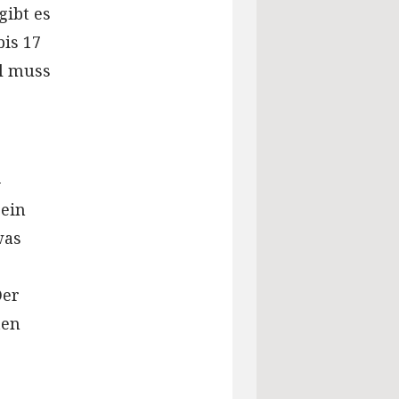
gibt es
bis 17
al muss
-
 ein
was
Der
ten