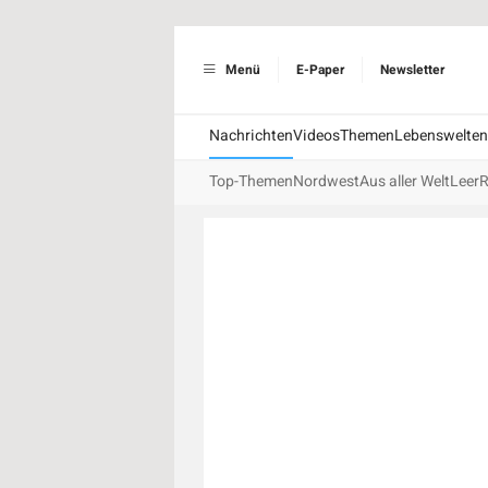
Menü
E-Paper
Newsletter
Nachrichten
Videos
Themen
Lebenswelten
Top-Themen
Nordwest
Aus aller Welt
Leer
R