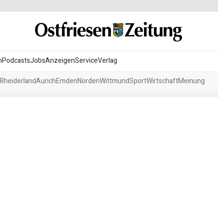
n
Podcasts
Jobs
Anzeigen
Service
Verlag
Rheiderland
Aurich
Emden
Norden
Wittmund
Sport
Wirtschaft
Meinung