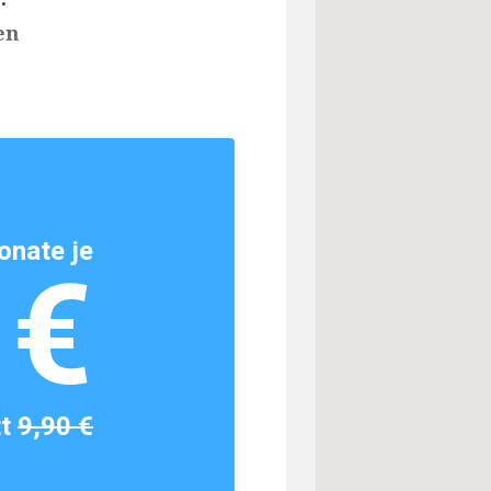
en
onate je
1€
tt
9,90 €