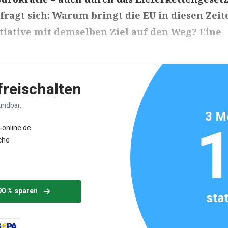
fragt sich: Warum bringt die EU in diesen Zeit
itiative mit demselben Ziel auf den Weg? Eine
ikels: ca. 4 Minuten
 freischalten
ündbar.
3 M
-online.de
che
90 % sparen
sta