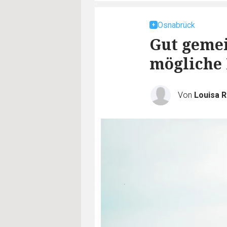
Osnabrück
Gut gemei
mögliche
Von
Louisa R