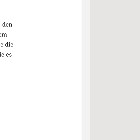
r den
dem
e die
ie es