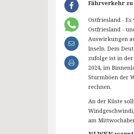
Fährverkehr zu
Ostfriesland - Es
Ostfriesland - u
Auswirkungen au
Inseln. Dem Deu
zufolge ist in de
2024, im Binnenl
Sturmböen der W
rechnen.
An der Küste so
Windgeschwindigk
am Mittwochaben
NLWKN warnt 