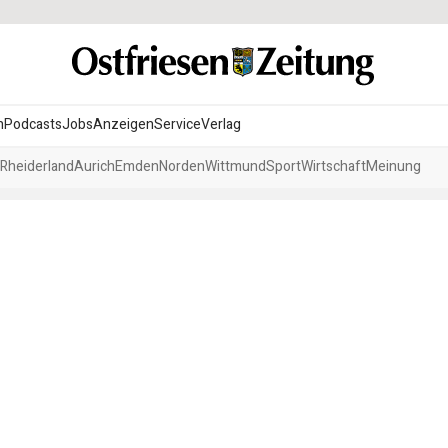
n
Podcasts
Jobs
Anzeigen
Service
Verlag
Rheiderland
Aurich
Emden
Norden
Wittmund
Sport
Wirtschaft
Meinung