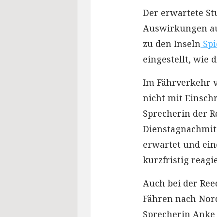
Der erwartete St
Auswirkungen auf
zu den Inseln
Spi
eingestellt, wie 
Im Fährverkehr 
nicht mit Einsch
Sprecherin der R
Dienstagnachmitt
erwartet und ei
kurzfristig reag
Auch bei der Ree
Fähren nach Nord
Sprecherin Anke 