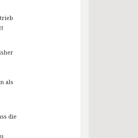
trieb
tt
isher
n als
ss die
zu