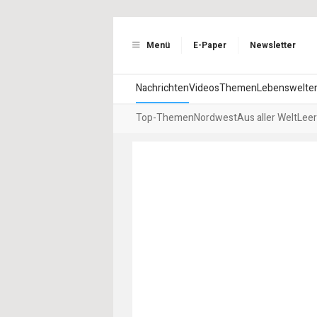
Menü
E-Paper
Newsletter
Nachrichten
Videos
Themen
Lebenswelte
Top-Themen
Nordwest
Aus aller Welt
Leer