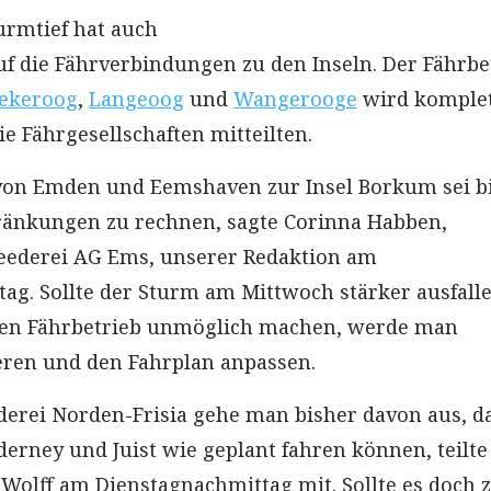
urmtief hat auch
 die Fährverbindungen zu den Inseln. Der Fährbe
ekeroog
,
Langeoog
und
Wangerooge
wird komple
die Fährgesellschaften mitteilten.
von Emden und Eemshaven zur Insel Borkum sei b
ränkungen zu rechnen, sagte Corinna Habben,
eederei AG Ems, unserer Redaktion am
ag. Sollte der Sturm am Mittwoch stärker ausfalle
nen Fährbetrieb unmöglich machen, werde man
ieren und den Fahrplan anpassen.
derei Norden-Frisia gehe man bisher davon aus, da
erney und Juist wie geplant fahren können, teilte
Wolff am Dienstagnachmittag mit. Sollte es doch 