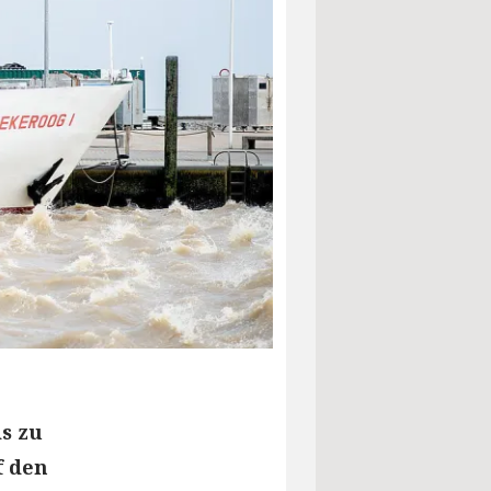
is zu
f den