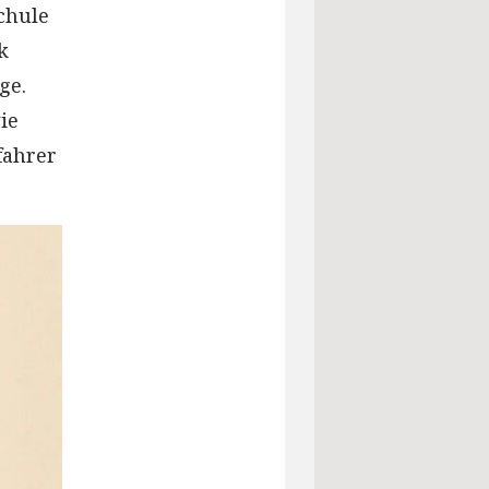
Schule
k
ge.
ie
fahrer