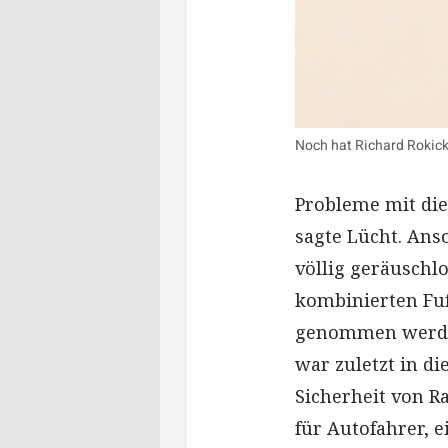
Noch hat Richard Rokicki
Probleme mit di
sagte Lücht. Ans
völlig geräuschl
kombinierten Fuß
genommen werden
war zuletzt in di
Sicherheit von R
für Autofahrer, 