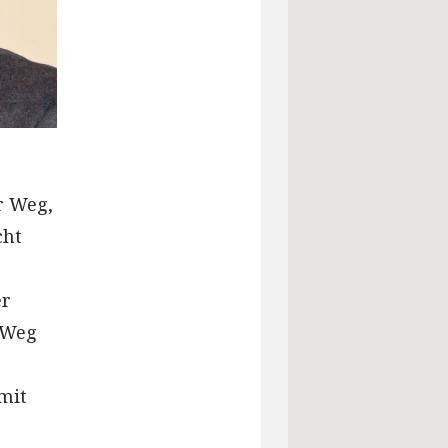
r Weg,
cht
er
 Weg
mit