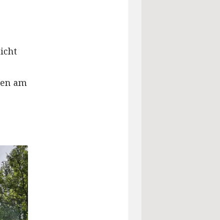
icht
men am