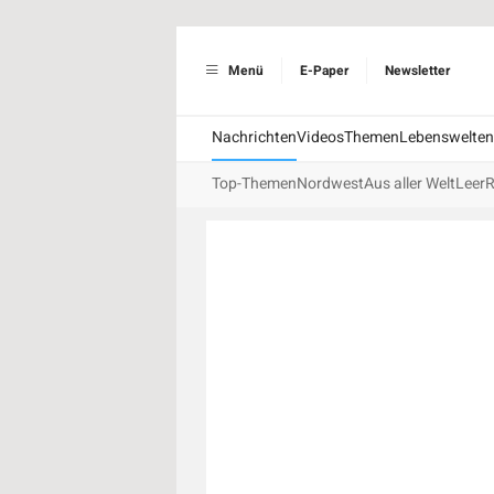
Menü
E-Paper
Newsletter
Nachrichten
Videos
Themen
Lebenswelten
Top-Themen
Nordwest
Aus aller Welt
Leer
R