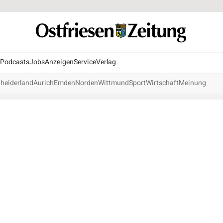
Podcasts
Jobs
Anzeigen
Service
Verlag
heiderland
Aurich
Emden
Norden
Wittmund
Sport
Wirtschaft
Meinung