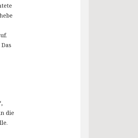
htete
 hebe
uf.
. Das
“,
an die
le.