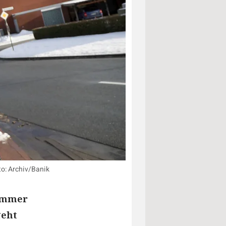
to: Archiv/Banik
 immer
geht