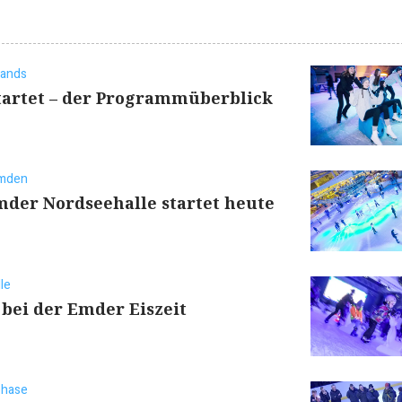
lands
tartet – der Programmüberblick
Emden
Emder Nordseehalle startet heute
le
 bei der Emder Eiszeit
phase