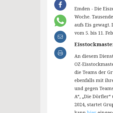
Emden - Die Eisz
Woche. Tausende 
aufs Eis gewagt.
vom 5. bis 11. Fe
Eisstockmaste
An diesem Dienst
OZ-Eisstockmaste
die Teams der Gr
ebenfalls mit ihr
und gegen Teams w
A“, „Die Dörfler“
2024, startet Gru
kann
hier
einges