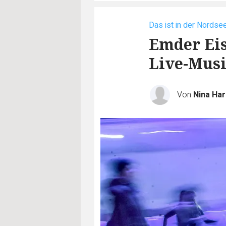
Das ist in der Nordsee
Emder Eis
Live-Mus
Von
Nina Ha