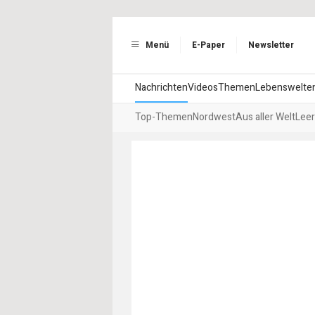
Menü
E-Paper
Newsletter
Nachrichten
Videos
Themen
Lebenswelte
Top-Themen
Nordwest
Aus aller Welt
Leer