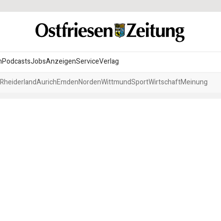
n
Podcasts
Jobs
Anzeigen
Service
Verlag
Rheiderland
Aurich
Emden
Norden
Wittmund
Sport
Wirtschaft
Meinung