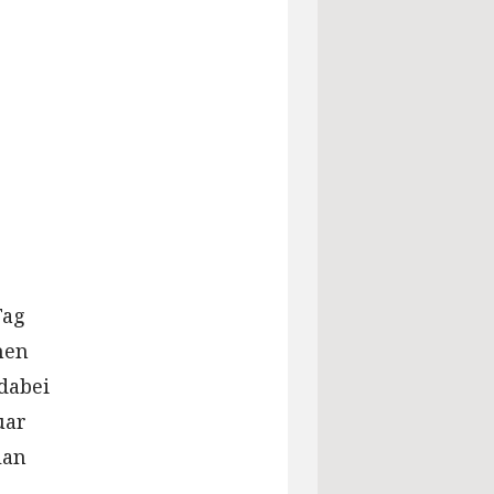
Tag
hen
 dabei
uar
lan