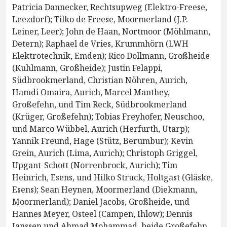
Patricia Dannecker, Rechtsupweg (Elektro-Freese,
Leezdorf); Tilko de Freese, Moormerland (J.P.
Leiner, Leer); John de Haan, Nortmoor (Möhlmann,
Detern); Raphael de Vries, Krummhörn (LWH
Elektrotechnik, Emden); Rico Dollmann, Großheide
(Kuhlmann, Großheide); Justin Felappi,
Südbrookmerland, Christian Nöhren, Aurich,
Hamdi Omaira, Aurich, Marcel Manthey,
Großefehn, und Tim Reck, Südbrookmerland
(Krüger, Großefehn); Tobias Freyhofer, Neuschoo,
und Marco Wübbel, Aurich (Herfurth, Utarp);
Yannik Freund, Hage (Stütz, Berumbur); Kevin
Grein, Aurich (Lima, Aurich); Christoph Griggel,
Upgant-Schott (Norrenbrock, Aurich); Tim
Heinrich, Esens, und Hilko Struck, Holtgast (Gläske,
Esens); Sean Heynen, Moormerland (Diekmann,
Moormerland); Daniel Jacobs, Großheide, und
Hannes Meyer, Osteel (Campen, Ihlow); Dennis
Janssen und Ahmad Mohammad, beide Großefehn