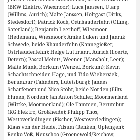
(BKW Elektro, Wiesmoor); Luca Janssen, Utarp
(Willms, Aurich); Malte Janssen, Holtgast (Dirks,
Stedesdorf); Patrick Koch, Ostrhauderfehn (Olling,
Saterland); Benjamin Leerhoff, Wiesmoor
(Hedemann, Wiesmoor); Amke Lüken und Jannik
Schwede, beide Rhauderfehn (Kannegießer,
Ostrhauderfehn); Helge Lüttmann, Aurich (Loerts,
Detern); Pascal Meints, Weener (Mansholt, Leer);
Malte Munk, Borkum (Wenzel, Borkum); Kevin
Schachtschneider, Hage, und Tido Wiebersiek,
Berumbur (Fähnders, Lütetsburg); Jannes
Scharfenort und Nico Stöhr, beide Norden (Eilts-
Ehmen, Norden); Jan Anton Schiller, Moormerland
(Wittke, Moormerland); Ole Tammen, Berumbur
(KG Elektro, Großheide); Philipp Thos,
Westoverledingen (Fischer, Westoverledingen);
Klaas von der Heide, Filsum (Renken, Uplengen);
Renko Voß, Neuschoo (Groenewold/Reichow,