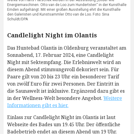
Werke von Hans Platschek werden in der Ausstellung „Bilder wie
Energiemaschinen. Otto van de Loo zum Hundertsten“ in der Kunsthalle
Emden aufgehängt. Mit einer großen Ausstellung ehrt die Kunsthalle
den Galeristen und Kunstsammler Otto van de Loo. Foto: Sina
Schuldt/DPA
Candlelight Night im Olantis
Das Huntebad Olantis in Oldenburg veranstaltet am
Sonnabend, 17. Februar 2024, eine Candlelight
Night mit Sektempfang. Die Erlebniswelt wird an
diesem Abend stimmungsvoll dekoriert sein. Für
Paare gilt von 20 bis 23 Uhr ein besonderer Tarif
von zwölf Euro für zwei Personen. Der Eintritt in
die Saunawelt ist inklusive. Ergänzend dazu gibt es
in der Wellness-Welt besondere Angebot.
Weitere
Informationen gibt es hier.
Einlass zur Candlelight Night im Olantis ist laut
Webseite des Bades um 19.45 Uhr. Der öffentliche
Badebetrieb endet an diesem Abend um 19 Uhr.