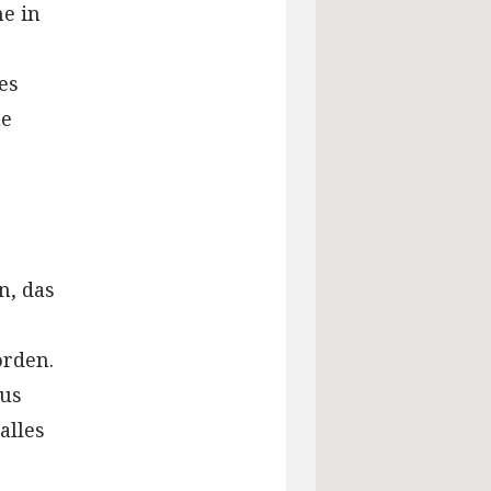
ne in
es
ne
n, das
orden.
aus
alles