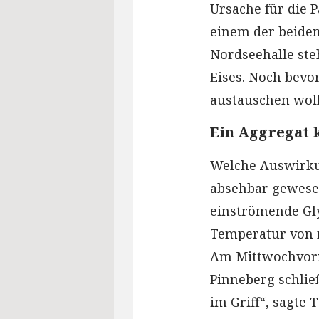
Ursache für die P
einem der beide
Nordseehalle steh
Eises. Noch bevor
austauschen wolle
Ein Aggregat 
Welche Auswirkun
absehbar gewesen
einströmende Glyk
Temperatur von n
Am Mittwochvormi
Pinneberg schlie
im Griff“, sagte 