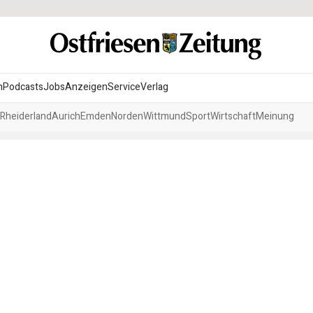
n
Podcasts
Jobs
Anzeigen
Service
Verlag
Rheiderland
Aurich
Emden
Norden
Wittmund
Sport
Wirtschaft
Meinung