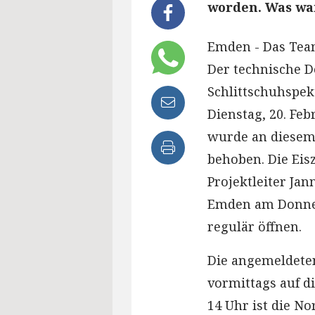
worden. Was war
Emden - Das Team
Der technische De
Schlittschuhspek
Dienstag, 20. Feb
wurde an diesem 
behoben. Die Eis
Projektleiter Ja
Emden am Donners
regulär öffnen.
Die angemeldete
vormittags auf d
14 Uhr ist die No