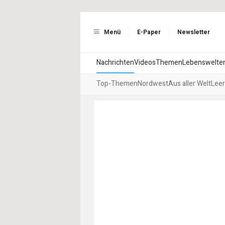
Menü
E-Paper
Newsletter
Nachrichten
Videos
Themen
Lebenswelte
Top-Themen
Nordwest
Aus aller Welt
Leer