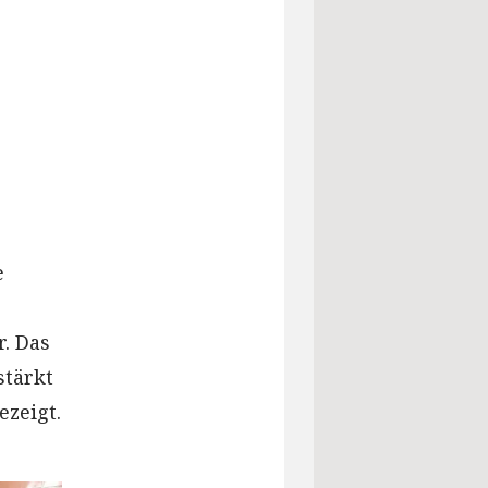
e
r. Das
stärkt
ezeigt.