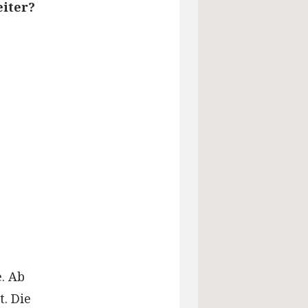
eiter?
. Ab
t. Die