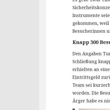
Sicherheitskonzep
Instrumente seie
gekommen, weil k
Besucherinnen u
Knapp 300 Bes
Den Angaben Tun
Schließung knapp
erhielten an eine
Eintrittsgeld zurü
Team sei kurzerh
worden. Die Besuc
Ärger habe es ni