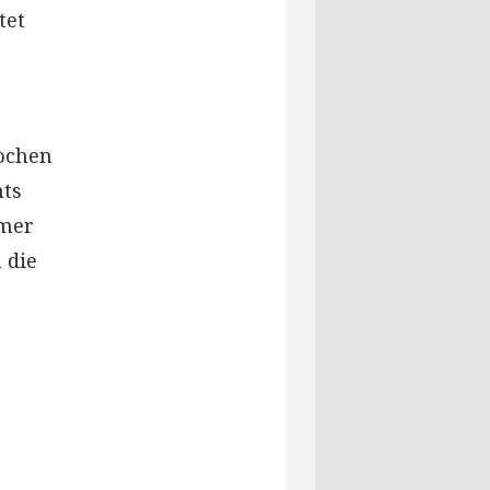
tet
rochen
nts
mmer
 die