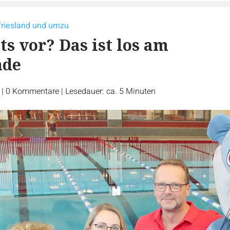
tfriesland und umzu
ts vor? Das ist los am
nde
r
|
0
Kommentare
|
Lesedauer: ca. 5 Minuten