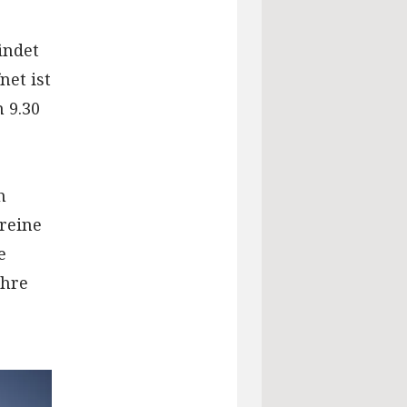
indet
net ist
 9.30
h
reine
e
ahre