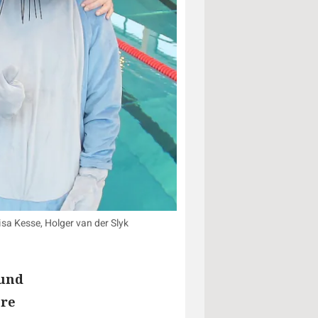
isa Kesse, Holger van der Slyk
 und
ere