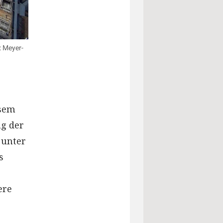
: Meyer-
esem
ag der
 unter
s
ere