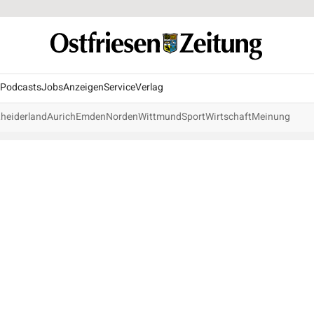
Podcasts
Jobs
Anzeigen
Service
Verlag
heiderland
Aurich
Emden
Norden
Wittmund
Sport
Wirtschaft
Meinung