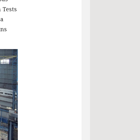
 Tests
wa
ans