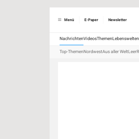
Menü
E-Paper
Newsletter
Nachrichten
Videos
Themen
Lebenswelten
Top-Themen
Nordwest
Aus aller Welt
Leer
R