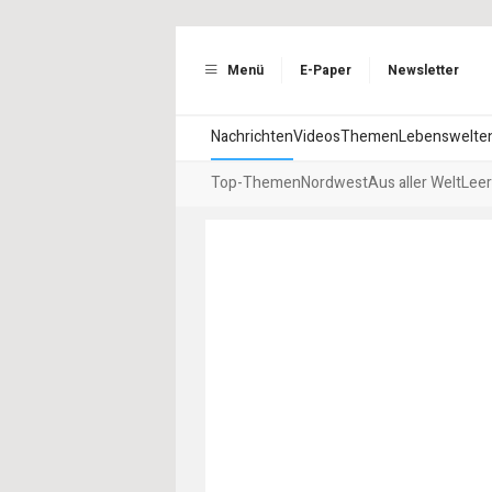
Menü
E-Paper
Newsletter
Nachrichten
Videos
Themen
Lebenswelte
Top-Themen
Nordwest
Aus aller Welt
Leer