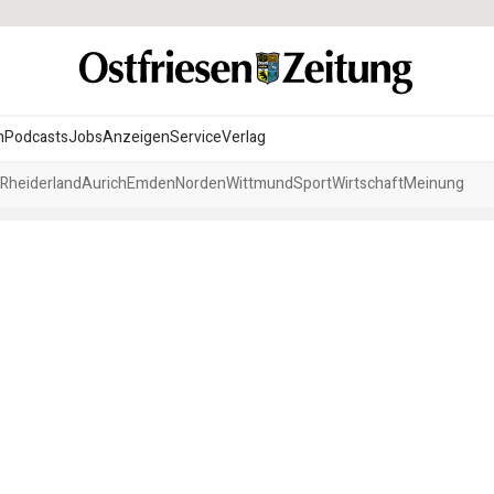
n
Podcasts
Jobs
Anzeigen
Service
Verlag
Rheiderland
Aurich
Emden
Norden
Wittmund
Sport
Wirtschaft
Meinung