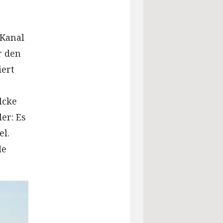
 Kanal
r den
iert
lcke
er: Es
el.
de