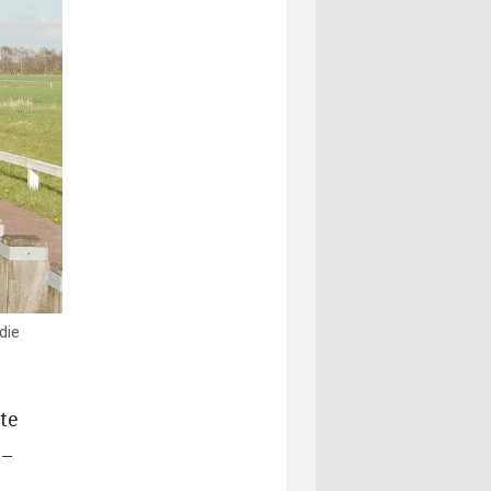
die
te
 –