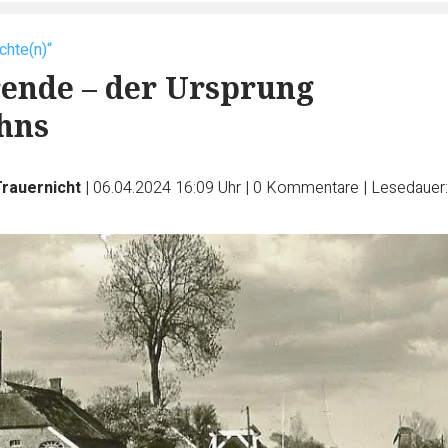
chte(n)“
ende – der Ursprung
hns
Trauernicht
|
06.04.2024 16:09 Uhr
|
0
Kommentare
|
Lesedauer: