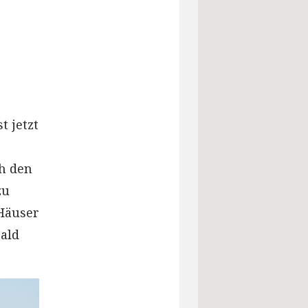
t jetzt
ch den
zu
 Häuser
bald