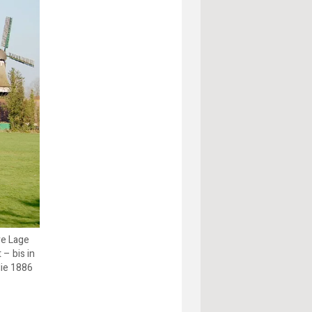
re Lage
 – bis in
ie 1886