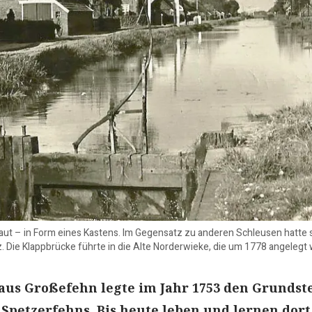
t – in Form eines Kastens. Im Gegensatz zu anderen Schleusen hatte s
. Die Klappbrücke führte in die Alte Norderwieke, die um 1778 angelegt w
 aus Großefehn legte im Jahr 1753 den Grundst
Spetzerfehns. Bis heute leben und lernen dort