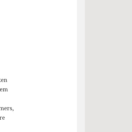
ken
dem
ümers,
re