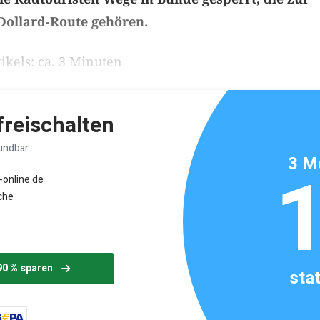
Dollard-Route gehören.
ikels: ca. 3 Minuten
 freischalten
ündbar.
3 M
-online.de
che
90 % sparen
sta