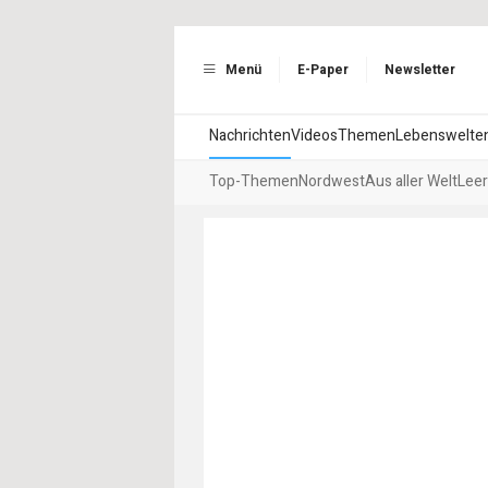
Menü
E-Paper
Newsletter
Nachrichten
Videos
Themen
Lebenswelte
Top-Themen
Nordwest
Aus aller Welt
Leer