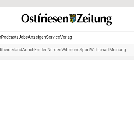
n
Podcasts
Jobs
Anzeigen
Service
Verlag
Rheiderland
Aurich
Emden
Norden
Wittmund
Sport
Wirtschaft
Meinung