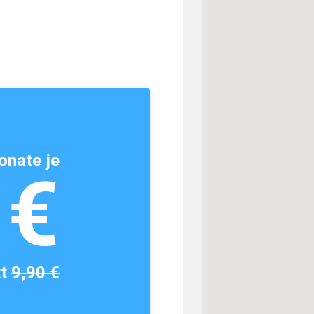
onate je
1€
tt
9,90 €