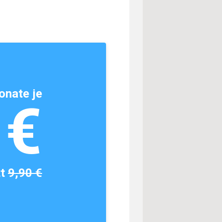
onate je
1€
tt
9,90 €