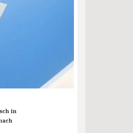
sch in
 nach