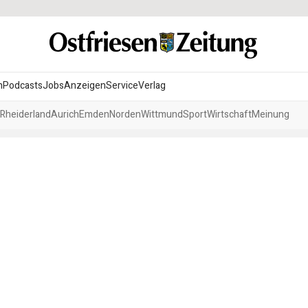
n
Podcasts
Jobs
Anzeigen
Service
Verlag
Rheiderland
Aurich
Emden
Norden
Wittmund
Sport
Wirtschaft
Meinung