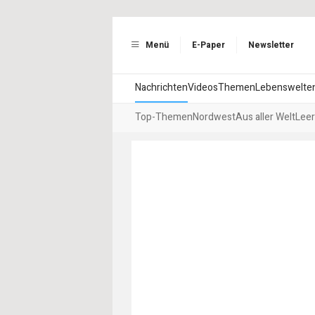
Menü
E-Paper
Newsletter
Nachrichten
Videos
Themen
Lebenswelte
Top-Themen
Nordwest
Aus aller Welt
Leer