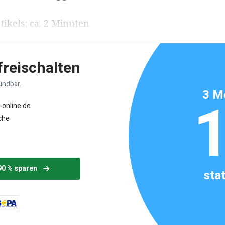
ikels: ca. 2 Minuten
 freischalten
ündbar.
3 M
-online.de
che
90 % sparen
sta