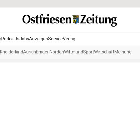
n
Podcasts
Jobs
Anzeigen
Service
Verlag
Rheiderland
Aurich
Emden
Norden
Wittmund
Sport
Wirtschaft
Meinung