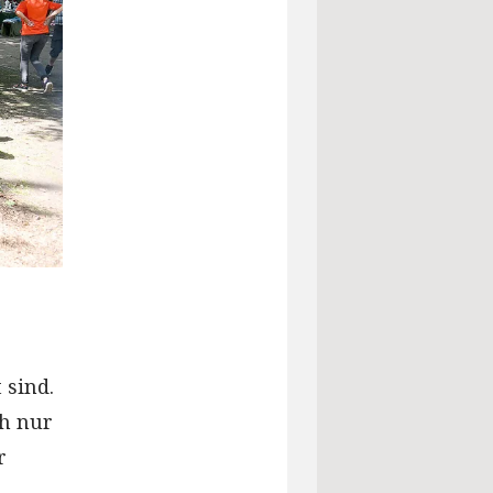
 sind.
h nur
r