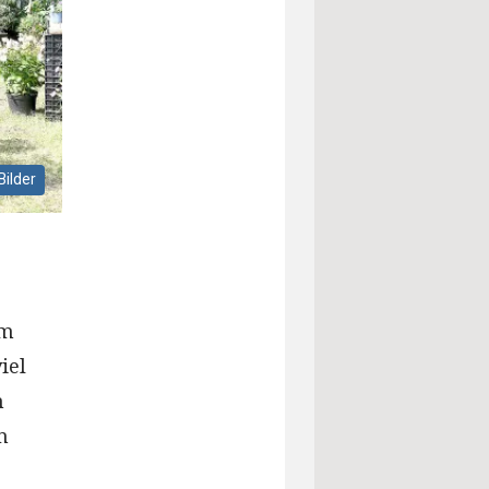
Bilder
im
iel
m
m