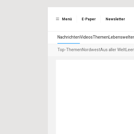
Menü
E-Paper
Newsletter
Nachrichten
Videos
Themen
Lebenswelte
Top-Themen
Nordwest
Aus aller Welt
Leer