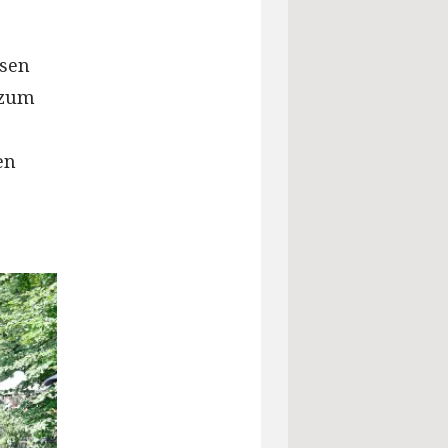
usen
 zum
en