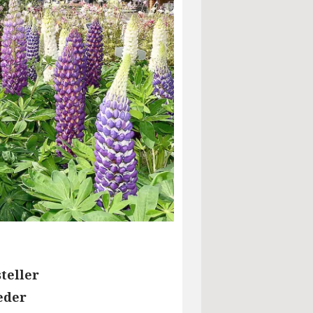
teller
eder