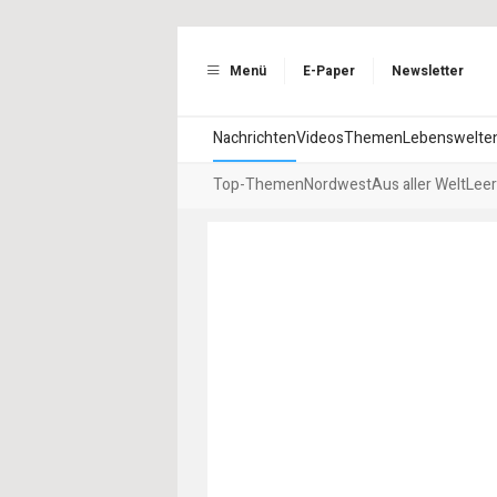
Menü
E-Paper
Newsletter
Nachrichten
Videos
Themen
Lebenswelte
Top-Themen
Nordwest
Aus aller Welt
Leer