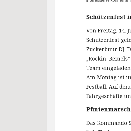
Interessierte können am
Schützenfest 
Von Freitag, 14. 
Schützenfest gefe
Zuckerbuur DJ-T
„Rockin’ Remels“
Team eingeladen
Am Montag ist u
Festball. Auf dem
Fahrgeschäfte un
Püntenmarsch
Das Kommando Sch