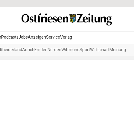
n
Podcasts
Jobs
Anzeigen
Service
Verlag
Rheiderland
Aurich
Emden
Norden
Wittmund
Sport
Wirtschaft
Meinung