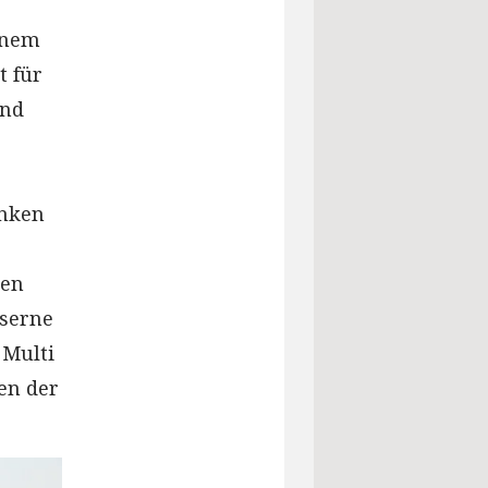
.
einem
t für
und
inken
nen
aserne
 Multi
en der