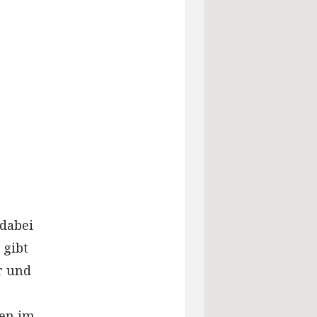
 dabei
 gibt
r und
nen im