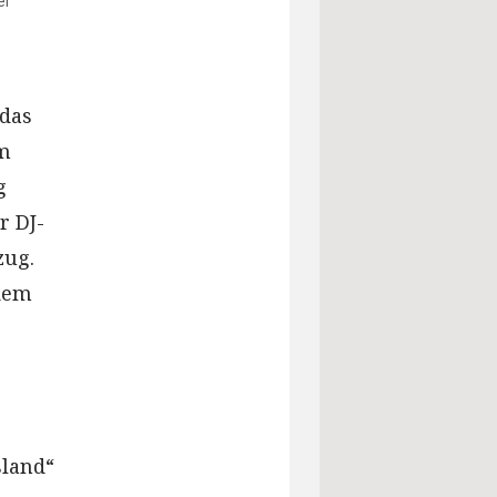
er
 das
em
g
r DJ-
zug.
dem
sland“