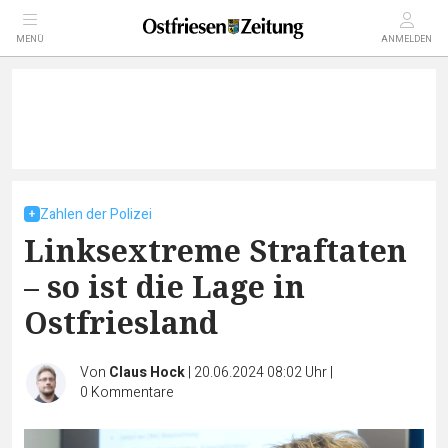
MENÜ
ANMELDEN
Zahlen der Polizei
Linksextreme Straftaten
– so ist die Lage in
Ostfriesland
Von
Claus Hock
|
20.06.2024 08:02 Uhr
|
0
Kommentare