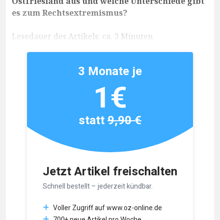
Ostfriesland aus und welche Unterschiede gibt
es zum Rechtsextremismus?
Lesedauer des Artikels: ca. 3 Minuten
3 Monate je
1€
statt
9,90 €
Jetzt Artikel freischalten
Schnell bestellt – jederzeit kündbar.
Voller Zugriff auf www.oz-online.de
700+ neue Artikel pro Woche