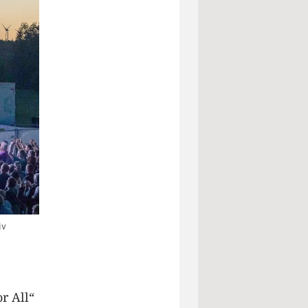
iv
r All“