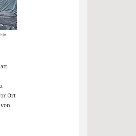
chiv
att.
in
or Ort
 von