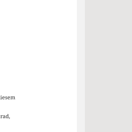
 diesem
rad,