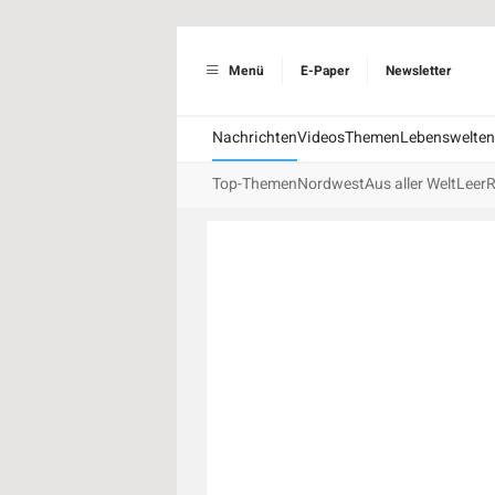
Menü
E-Paper
Newsletter
Nachrichten
Videos
Themen
Lebenswelten
Top-Themen
Nordwest
Aus aller Welt
Leer
R