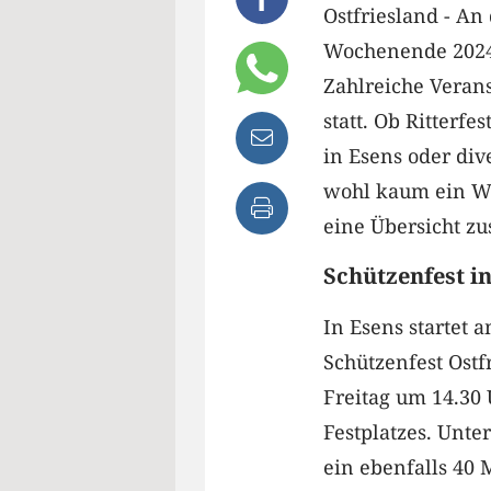
Ostfriesland - An
Wochenende 2024 
Zahlreiche Verans
statt. Ob Ritterfe
in Esens oder div
wohl kaum ein Wu
eine Übersicht z
Schützenfest i
In Esens startet a
Schützenfest Ostfr
Freitag um 14.30 
Festplatzes. Unte
ein ebenfalls 40 