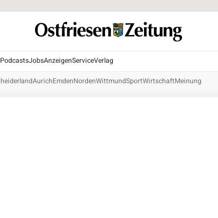
Podcasts
Jobs
Anzeigen
Service
Verlag
heiderland
Aurich
Emden
Norden
Wittmund
Sport
Wirtschaft
Meinung