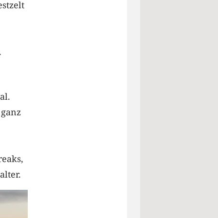
stzelt
.
al.
 ganz
reaks,
alter.