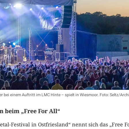
er bei einem Auftritt im LMC Hinte – spielt in Wiesmoor. Foto: Seltz/Arch
n beim „Free For All“
tal-Festival in Ostfriesland“ nennt sich das „Free Fo