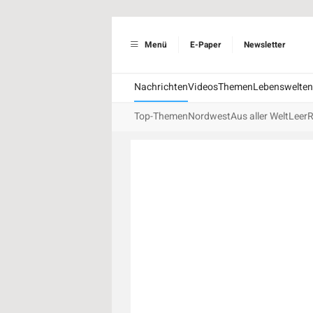
Menü
E-Paper
Newsletter
Nachrichten
Videos
Themen
Lebenswelten
Top-Themen
Nordwest
Aus aller Welt
Leer
R