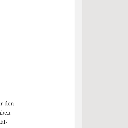
ür den
aben
hl-