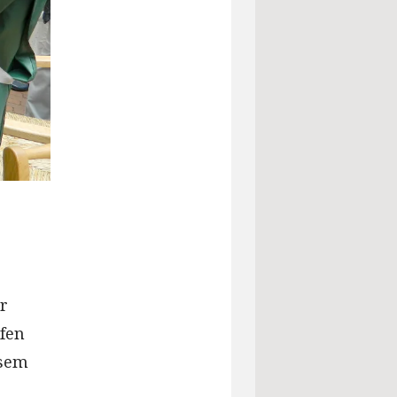
r
fen
esem