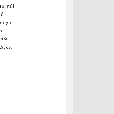
3. Juli
nd
ndigen
re
raße
ßt es.