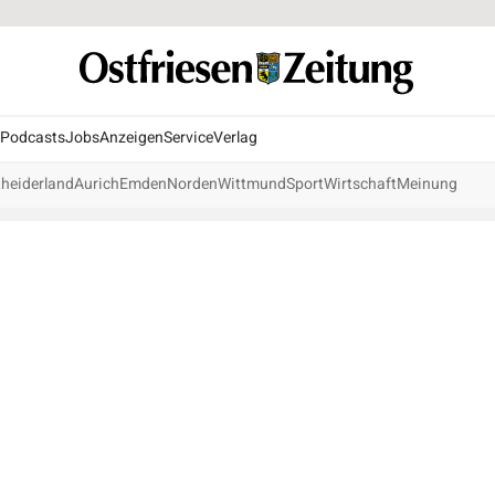
Podcasts
Jobs
Anzeigen
Service
Verlag
heiderland
Aurich
Emden
Norden
Wittmund
Sport
Wirtschaft
Meinung