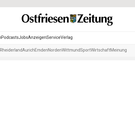
n
Podcasts
Jobs
Anzeigen
Service
Verlag
Rheiderland
Aurich
Emden
Norden
Wittmund
Sport
Wirtschaft
Meinung