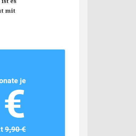
ist es
ut mit
onate je
1€
tt
9,90 €