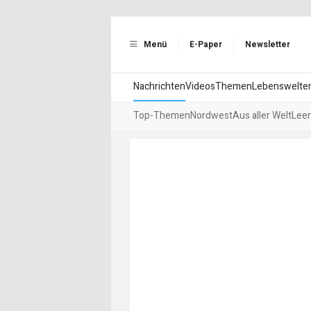
Menü
E-Paper
Newsletter
Nachrichten
Videos
Themen
Lebenswelte
Top-Themen
Nordwest
Aus aller Welt
Leer