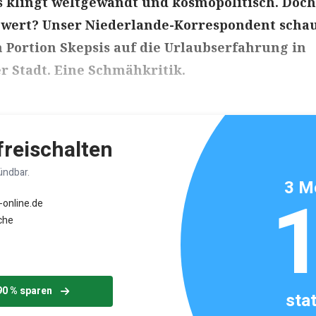
klingt weltgewandt und kosmopolitisch. Doch 
 wert? Unser Niederlande-Korrespondent scha
 Portion Skepsis auf die Urlaubserfahrung in
r Stadt. Eine Schmähkritik.
ikels: ca. 4 Minuten
 freischalten
ündbar.
3 M
-online.de
che
90 % sparen
sta