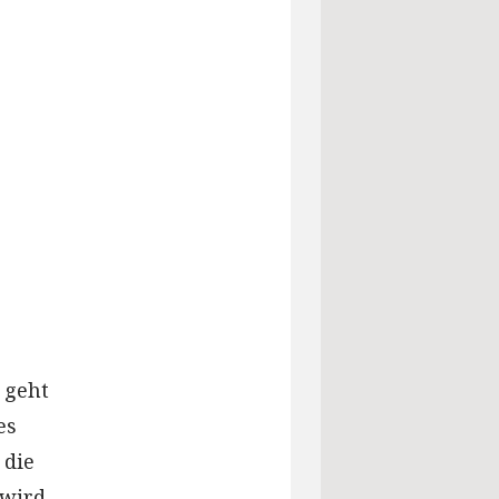
 geht
es
 die
wird.