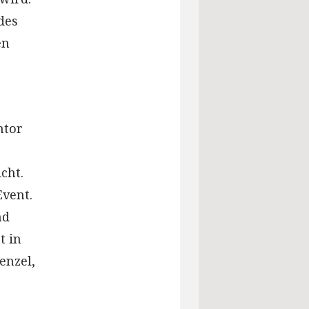
des
en
ntor
cht.
Event.
nd
t in
enzel,