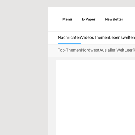
Menü
E-Paper
Newsletter
Nachrichten
Videos
Themen
Lebenswelten
Top-Themen
Nordwest
Aus aller Welt
Leer
R