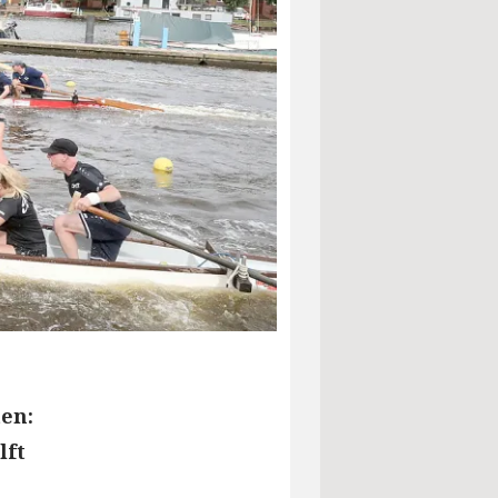
ten:
lft