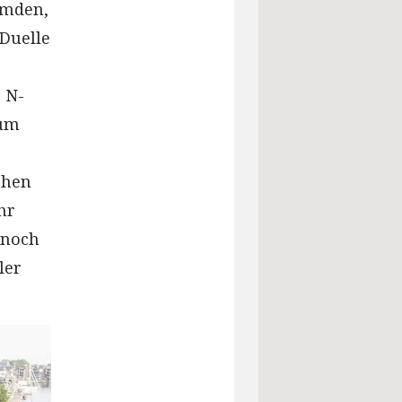
Emden,
Duelle
 N-
 um
chen
hr
 noch
ler