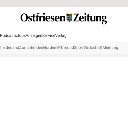
Podcasts
Jobs
Anzeigen
Service
Verlag
heiderland
Aurich
Emden
Norden
Wittmund
Sport
Wirtschaft
Meinung