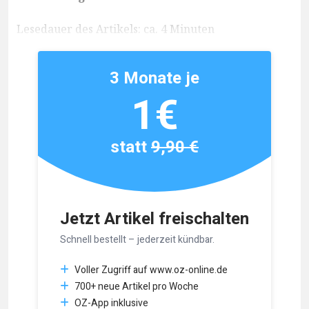
Lesedauer des Artikels: ca. 4 Minuten
3 Monate je
1€
statt
9,90 €
Jetzt Artikel freischalten
Schnell bestellt – jederzeit kündbar.
Voller Zugriff auf www.oz-online.de
700+ neue Artikel pro Woche
OZ-App inklusive