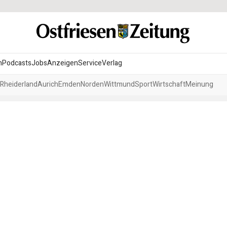
n
Podcasts
Jobs
Anzeigen
Service
Verlag
Rheiderland
Aurich
Emden
Norden
Wittmund
Sport
Wirtschaft
Meinung