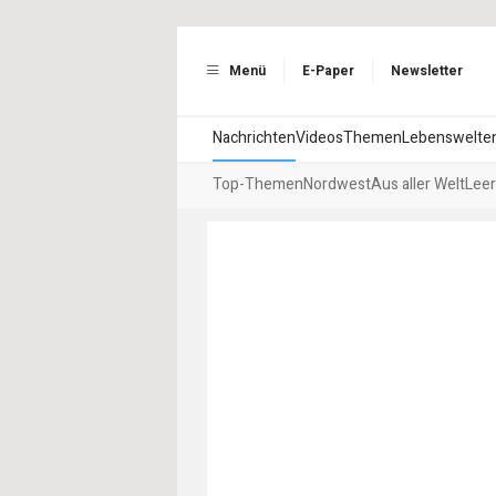
Menü
E-Paper
Newsletter
Nachrichten
Videos
Themen
Lebenswelte
Top-Themen
Nordwest
Aus aller Welt
Leer