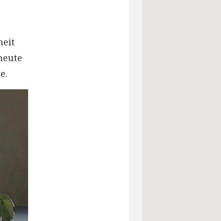
heit
heute
e.