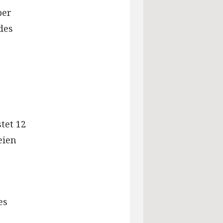
ber
des
tet 12
eien
es