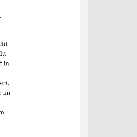
.
cht
cht
t in
ert.
e im
im