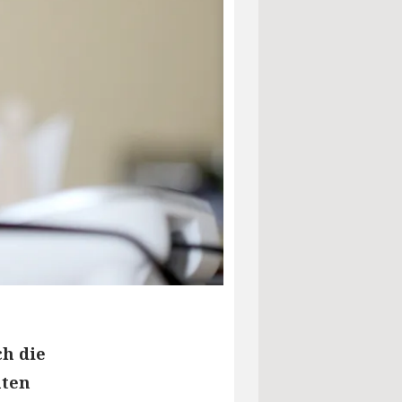
ch die
hten