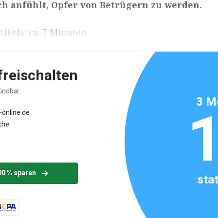
ich anfühlt, Opfer von Betrügern zu werden.
ikels: ca. 7 Minuten
 freischalten
ündbar.
3 M
-online.de
che
90 % sparen
sta