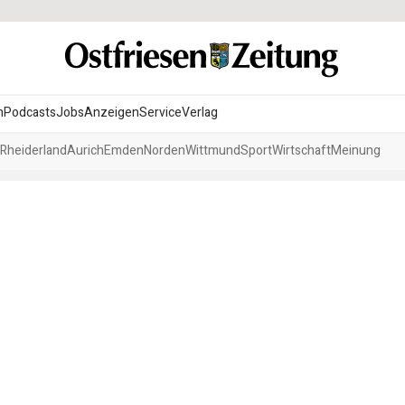
n
Podcasts
Jobs
Anzeigen
Service
Verlag
Rheiderland
Aurich
Emden
Norden
Wittmund
Sport
Wirtschaft
Meinung