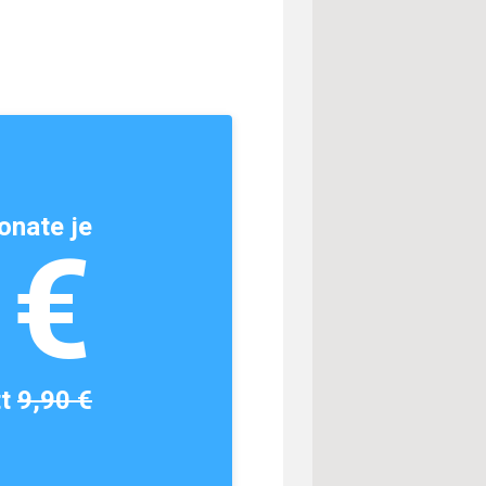
onate je
1€
tt
9,90 €