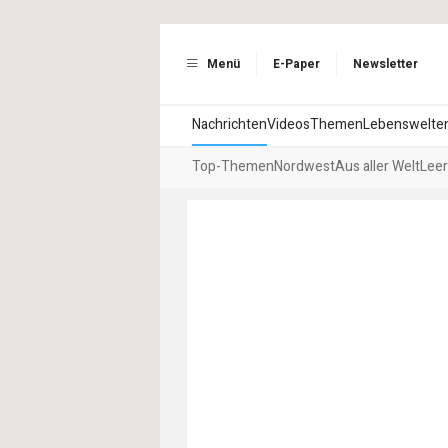
Menü
E-Paper
Newsletter
Nachrichten
Videos
Themen
Lebenswelte
Top-Themen
Nordwest
Aus aller Welt
Leer