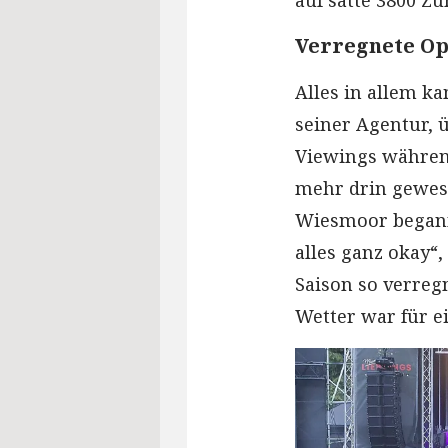
auf satte 3800 Zu
Verregnete Op
Alles in allem k
seiner Agentur, ü
Viewings während
mehr drin gewese
Wiesmoor begann,
alles ganz okay“,
Saison so verreg
Wetter war für e