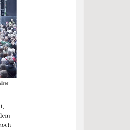
hörer
t,
 dem
nnoch