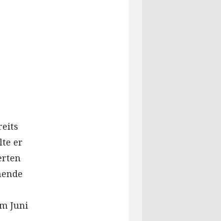
reits
lte er
erten
nende
m Juni