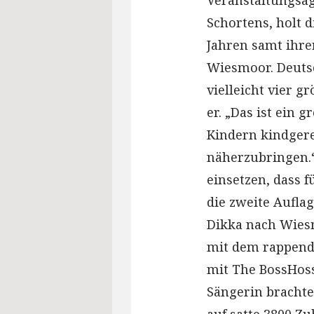
Veranstaltungsag
Schortens, holt d
Jahren samt ihre
Wiesmoor. Deutsc
vielleicht vier g
er. „Das ist ein 
Kindern kindgere
näherzubringen.“
einsetzen, dass f
die zweite Auflag
Dikka nach Wiesm
mit dem rappend
mit The BossHoss
Sängerin bracht