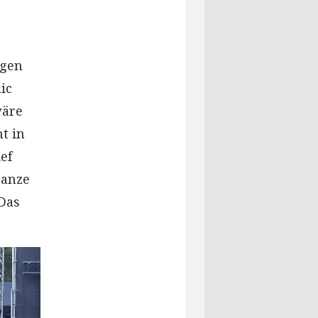
ngen
ic
wäre
t in
ef
ganze
„Das