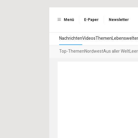
Menü
E-Paper
Newsletter
Nachrichten
Videos
Themen
Lebenswelte
Top-Themen
Nordwest
Aus aller Welt
Leer