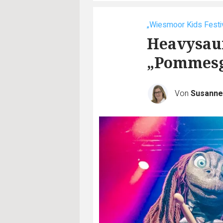
„Wiesmoor Kids Festiv
Heavysaur
„Pommesg
Von
Susanne 