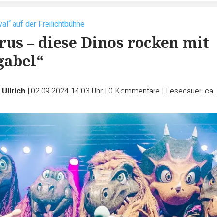
al“ auf der Freilichtbühne
us – diese Dinos rocken mit
abel“
Ullrich
|
02.09.2024 14:03 Uhr
|
0
Kommentare
|
Lesedauer: ca.