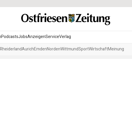
n
Podcasts
Jobs
Anzeigen
Service
Verlag
Rheiderland
Aurich
Emden
Norden
Wittmund
Sport
Wirtschaft
Meinung