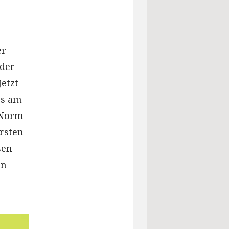
er
der
etzt
es am
 Norm
ersten
sen
en