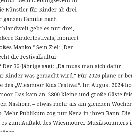
entur Mein Lieblingsevent in
ie Künstler für Kinder ab drei
r ganzen Familie nach
hlandweit gebe es nur drei,
rößere Kinderfestivals, moniert
großes Manko.“ Sein Ziel: „Den
cht die Festivalkultur
 Der 36-Jährige sagt: „Da muss man sich dafür
ür Kinder was gemacht wird.“ Für 2026 plane er be
e des „Wiesmoor Kids Festival“. Im August 2024 ho
oor. Das kam an: 2800 kleine und große Gäste fei
en Nashorn – etwas mehr als am gleichen Woche
. Mehr Publikum zog nur Nena in ihren Bann: Die
e es zum Auftakt des Wiesmoorer Musiksommers i