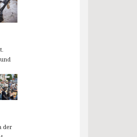
t.
 und
n der
t.