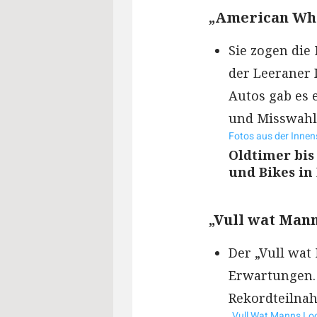
„American Whe
Sie zogen die
der Leeraner 
Autos gab es
und Misswahl
Fotos aus der Innen
Oldtimer bis
und Bikes in
„Vull wat Mann
Der „Vull wat
Erwartungen.
Rekordteilnah
„Vull Wat Manns Lo