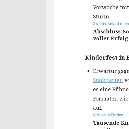
Vorwoche mit
Sturm.
Zweiter Anlauf nac
Abschluss-S
voller Erfolg
Kinderfest in
Erwartungsge
Stadtgarten
vo
es eine Bühne
Formaten wie 
auf.
Viel los in Emden
Tausende Ki