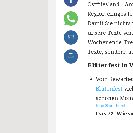
Ostfriesland - 
Region einiges lo
Damit Sie nichts
unsere Texte vo
Wochenende. Freu
Texte, sondern au
Blütenfest in
Vom Bewerber
Blütenfest
vie
schönen Momen
Eine Stadt feiert
Das 72. Wies