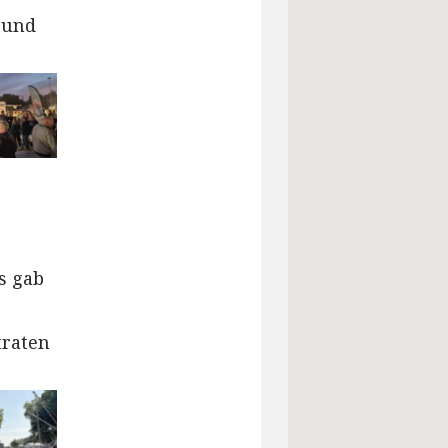
 und
s gab
traten