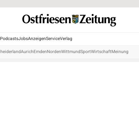
Podcasts
Jobs
Anzeigen
Service
Verlag
heiderland
Aurich
Emden
Norden
Wittmund
Sport
Wirtschaft
Meinung