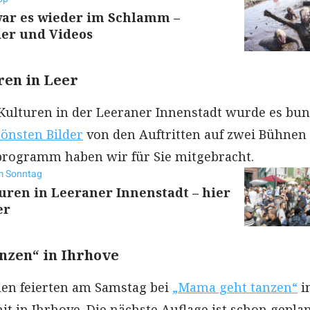
war es wieder im Schlamm –
der und Videos
ren in Leer
Kulturen in der Leeraner Innenstadt wurde es bun
önsten Bilder
von den Auftritten auf zwei Bühnen
ogramm haben wir für Sie mitgebracht.
m Sonntag
turen in Leeraner Innenstadt – hier
er
nzen“ in Ihrhove
en feierten am Samstag bei
„Mama geht tanzen“
i
t in Ihrhove. Die nächste Auflage ist schon geplan