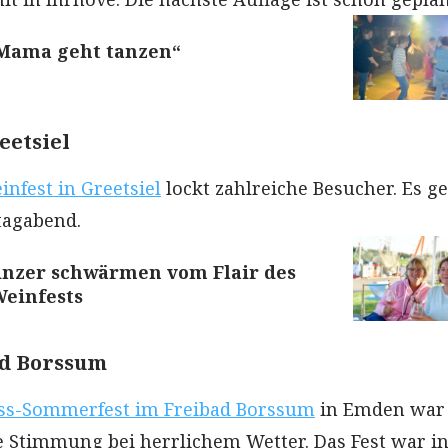
 „Mama geht tanzen“
eetsiel
infest in Greetsiel
lockt zahlreiche Besucher. Es g
tagabend.
inzer schwärmen vom Flair des
Weinfests
ad Borssum
ss-Sommerfest im Freibad Borssum
in Emden war 
e Stimmung bei herrlichem Wetter. Das Fest war in