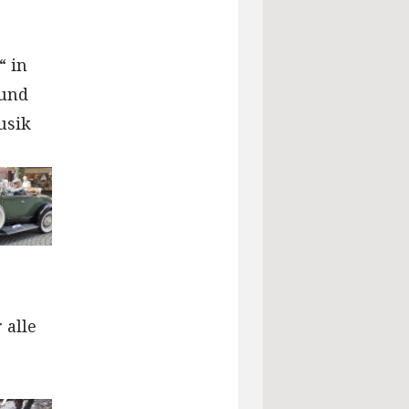
“ in
 und
usik
 alle