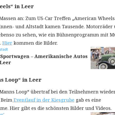
els“ in Leer
 Massen an: Zum US-Car Treffen „American Wheels
Innen- und Altstadt kamen Tausende. Motorräder
 ebenso zu sehen, wie ein Bühnenprogramm mit M
.
Hier
kommen die Bilder.
stadt
 Sportwagen – Amerikanische Autos
 Leer
s Loop“ in Leer
 Manns Loop“ übertraf bei den Teilnehmern wieder
 Beim
Eventlauf in der Kiesgrube
gab es eine
me. Hier gibt es die schönsten Bilder und Videos.
op“