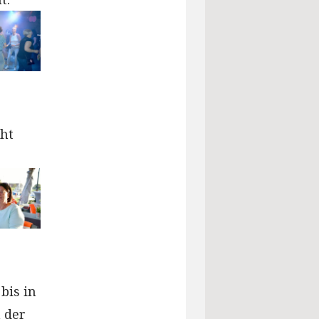
eht
bis in
 der