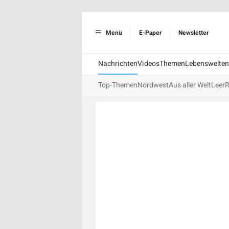
Menü
E-Paper
Newsletter
Nachrichten
Videos
Themen
Lebenswelten
Top-Themen
Nordwest
Aus aller Welt
Leer
R