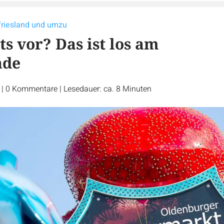
tfriesland und umzu
s vor? Das ist los am
nde
r
|
0
Kommentare
|
Lesedauer: ca. 8 Minuten