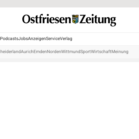
Podcasts
Jobs
Anzeigen
Service
Verlag
heiderland
Aurich
Emden
Norden
Wittmund
Sport
Wirtschaft
Meinung