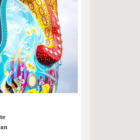
te
 an