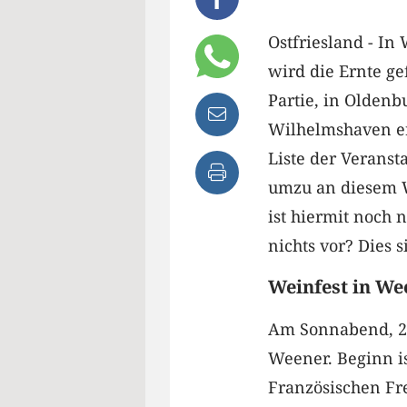
Ostfriesland - In
wird die Ernte ge
Partie, in Olden
Wilhelmshaven er
Liste der Veranst
umzu an diesem W
ist hiermit noch 
nichts vor? Dies 
Weinfest in We
Am Sonnabend, 28
Weener. Beginn i
Französischen Fr