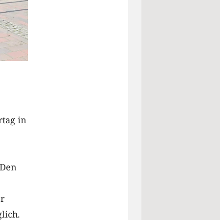
tag in
 Den
er
lich.