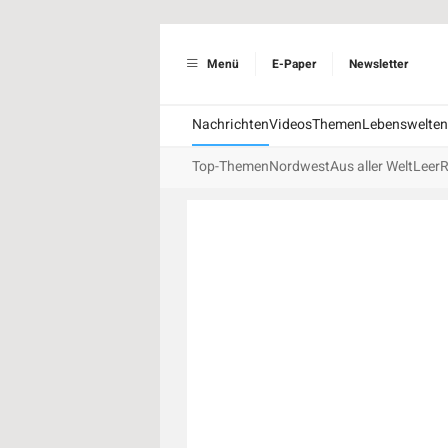
Menü
E-Paper
Newsletter
Nachrichten
Videos
Themen
Lebenswelten
Top-Themen
Nordwest
Aus aller Welt
Leer
R