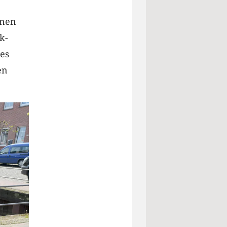
enen
k-
es
en