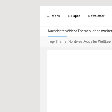
Menü
E-Paper
Newsletter
Nachrichten
Videos
Themen
Lebenswelte
Top-Themen
Nordwest
Aus aller Welt
Leer