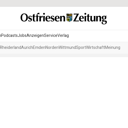
n
Podcasts
Jobs
Anzeigen
Service
Verlag
Rheiderland
Aurich
Emden
Norden
Wittmund
Sport
Wirtschaft
Meinung