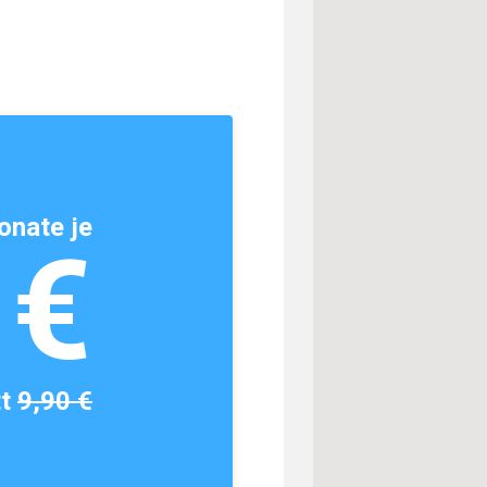
onate je
1€
tt
9,90 €