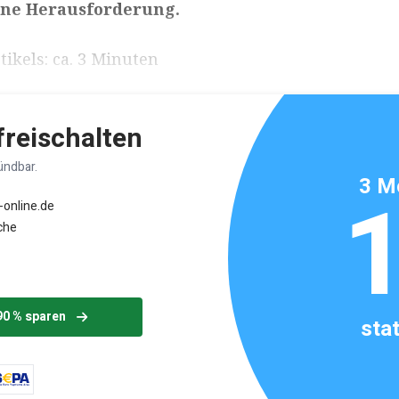
ine Herausforderung.
ikels: ca. 3 Minuten
 freischalten
ündbar.
3 M
-online.de
che
90 % sparen
sta