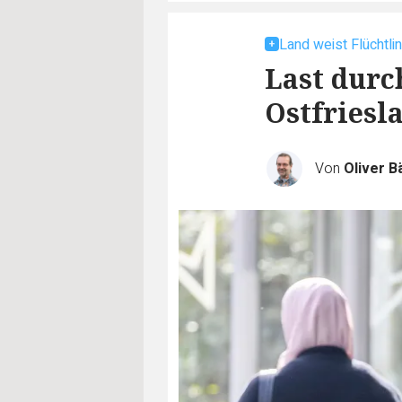
Land weist Flüchtli
Last durc
Ostfriesl
Von
Oliver B