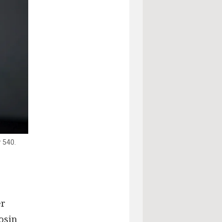
r 540.
er
osin