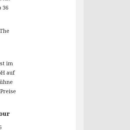
p 36
„The
st im
bH auf
Bühne
 Preise
our
5