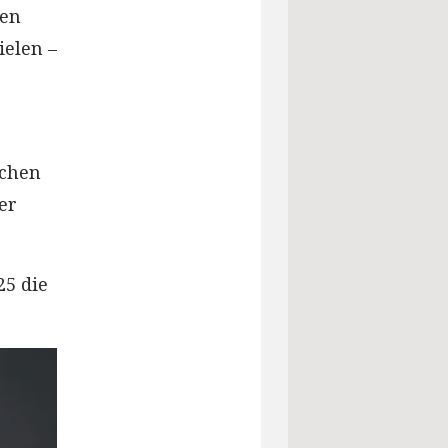
ßen
ielen –
ichen
er
25 die