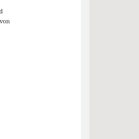
nd
 von