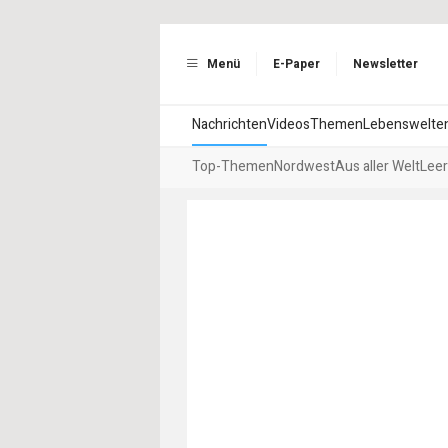
Menü
E-Paper
Newsletter
Nachrichten
Videos
Themen
Lebenswelte
Top-Themen
Nordwest
Aus aller Welt
Leer