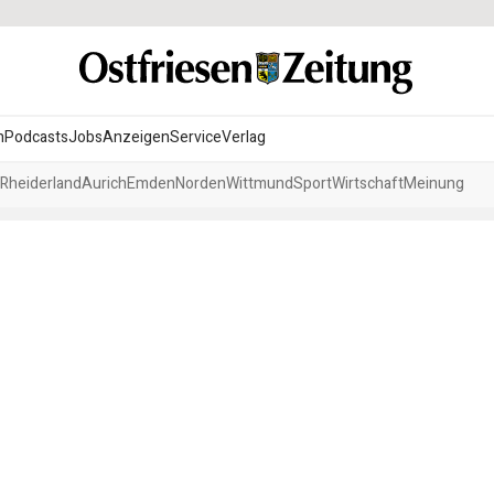
n
Podcasts
Jobs
Anzeigen
Service
Verlag
Rheiderland
Aurich
Emden
Norden
Wittmund
Sport
Wirtschaft
Meinung