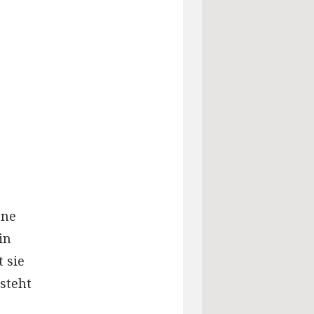
ene
in
 sie
 steht