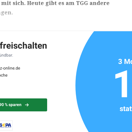
mit sich. Heute gibt es am TGG andere
ngen.
ikels: ca. 5 Minuten
 freischalten
kündbar.
3 Mo
z-online.de
oche
 90 % sparen
sta