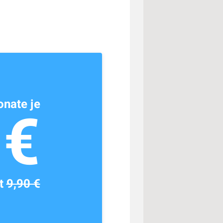
nate je
1€
tt
9,90 €