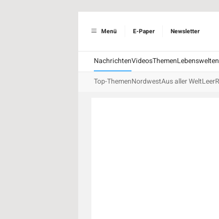
Menü
E-Paper
Newsletter
Nachrichten
Videos
Themen
Lebenswelten
Top-Themen
Nordwest
Aus aller Welt
Leer
R