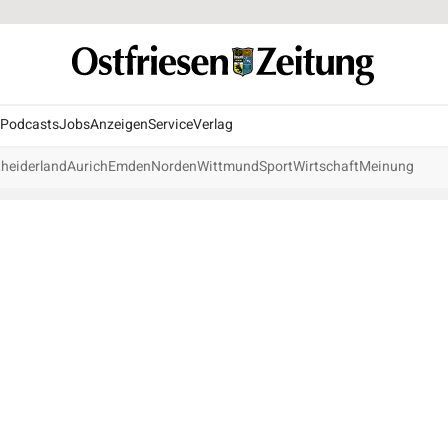
Podcasts
Jobs
Anzeigen
Service
Verlag
heiderland
Aurich
Emden
Norden
Wittmund
Sport
Wirtschaft
Meinung