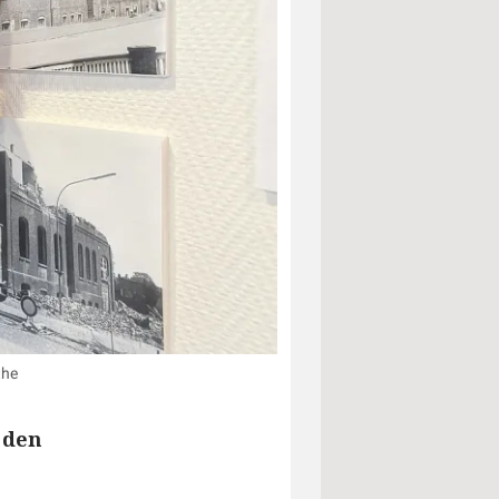
the
 den