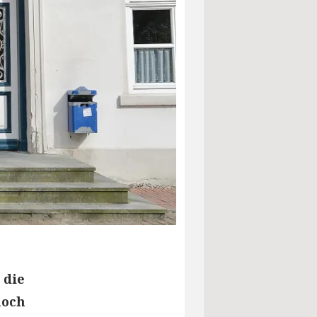
 die
noch