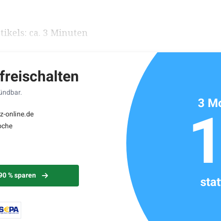
ikels: ca. 3 Minuten
 freischalten
kündbar.
3 Mo
z-online.de
oche
 90 % sparen
sta