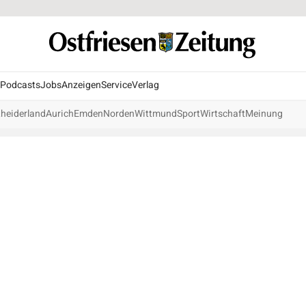
Podcasts
Jobs
Anzeigen
Service
Verlag
heiderland
Aurich
Emden
Norden
Wittmund
Sport
Wirtschaft
Meinung