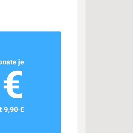
nate je
1€
tt
9,90 €