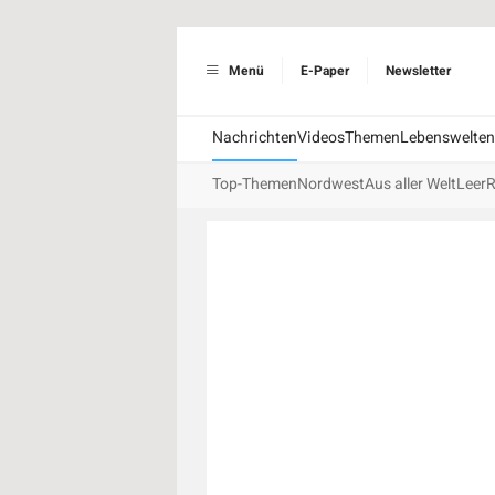
Menü
E-Paper
Newsletter
Nachrichten
Videos
Themen
Lebenswelten
Top-Themen
Nordwest
Aus aller Welt
Leer
R