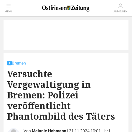
MENÜ
ANMELDEN
Bremen
Versuchte
Vergewaltigung in
Bremen: Polizei
veröffentlicht
Phantombild des Täters
Von
Melanie Hohmann
|
21.11.2024 10:01 Uhr
|