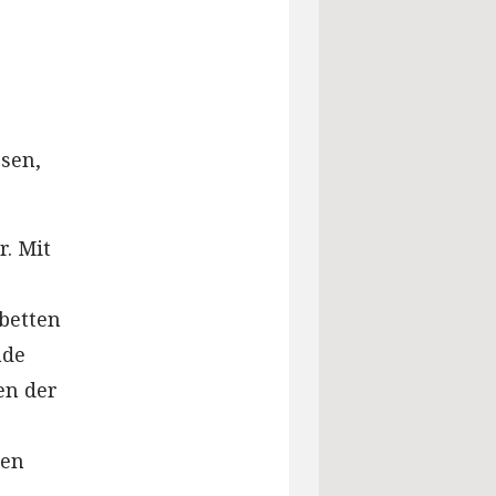
sen,
r. Mit
betten
ade
en der
den