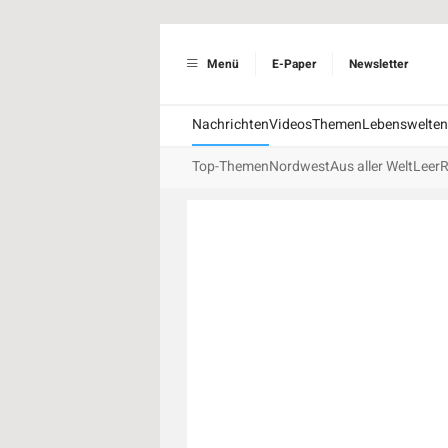
Menü
E-Paper
Newsletter
Nachrichten
Videos
Themen
Lebenswelten
Top-Themen
Nordwest
Aus aller Welt
Leer
R