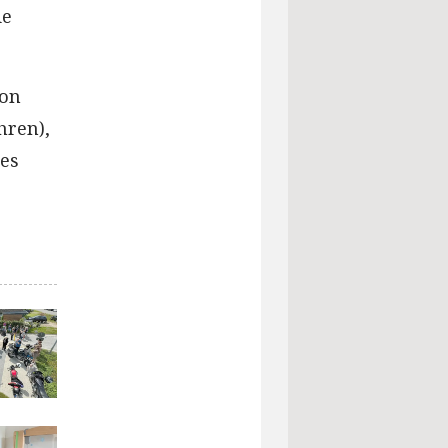
ie
ion
hren),
les