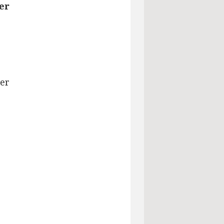
er
ger