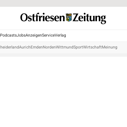
Podcasts
Jobs
Anzeigen
Service
Verlag
heiderland
Aurich
Emden
Norden
Wittmund
Sport
Wirtschaft
Meinung