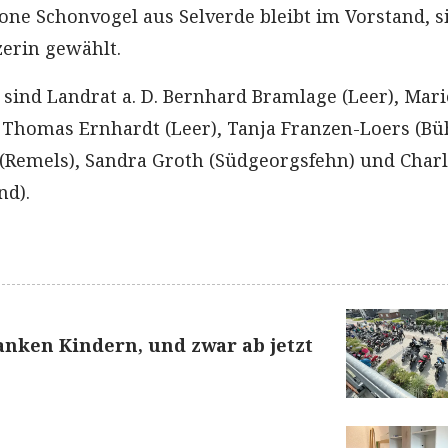
ne Schonvogel aus Selverde bleibt im Vorstand, s
zerin gewählt.
r sind Landrat a. D. Bernhard Bramlage (Leer), Mar
 Thomas Ernhardt (Leer), Tanja Franzen-Loers (Bü
(Remels), Sandra Groth (Südgeorgsfehn) und Char
d).
anken Kindern, und zwar ab jetzt