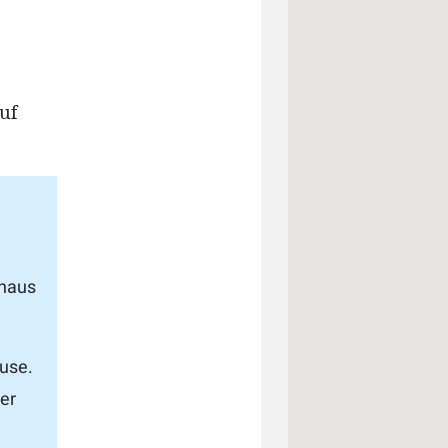
uf
nhaus
use.
er