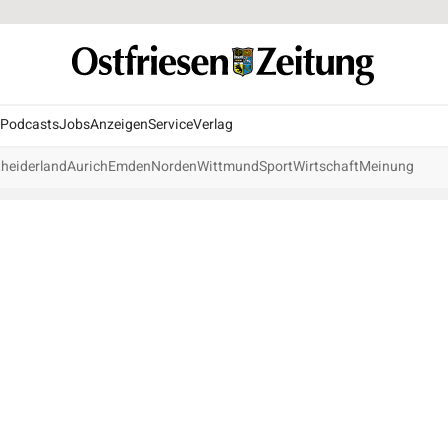
Podcasts
Jobs
Anzeigen
Service
Verlag
heiderland
Aurich
Emden
Norden
Wittmund
Sport
Wirtschaft
Meinung