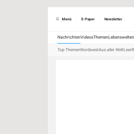
Menü
E-Paper
Newsletter
Nachrichten
Videos
Themen
Lebenswelten
Top-Themen
Nordwest
Aus aller Welt
Leer
R