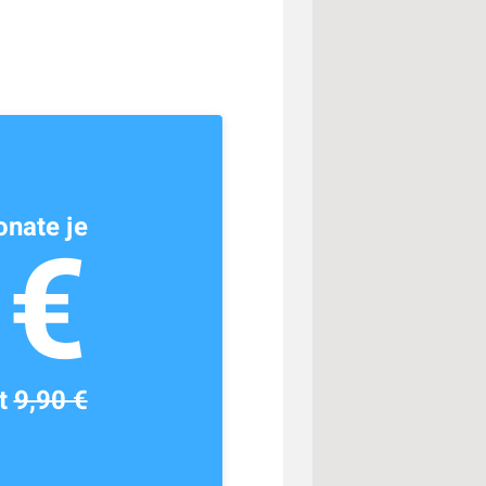
nate je
1€
tt
9,90 €