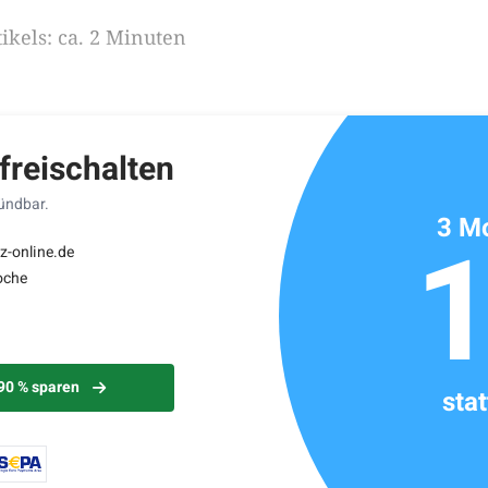
ikels: ca. 2 Minuten
 freischalten
kündbar.
3 Mo
z-online.de
oche
 90 % sparen
sta