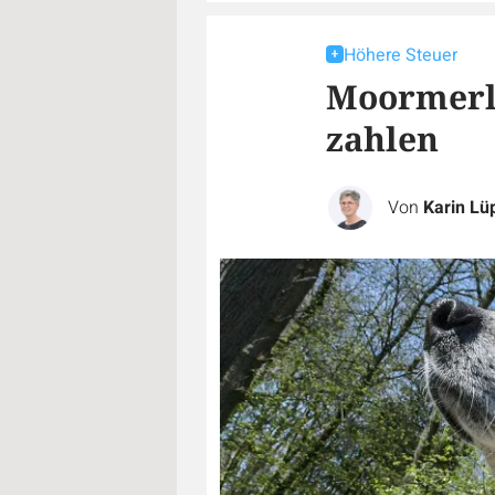
Höhere Steuer
Moormerl
zahlen
Von
Karin Lü