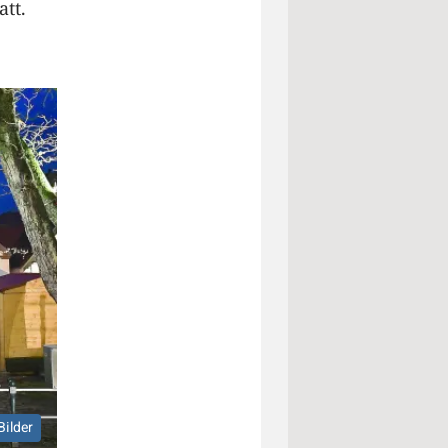
tt.
Bilder