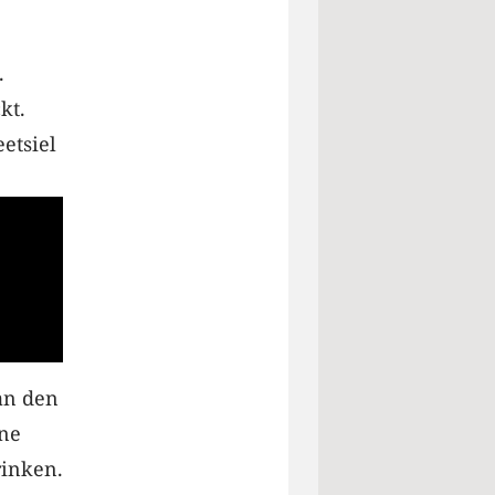
.
kt.
etsiel
an den
ine
rinken.