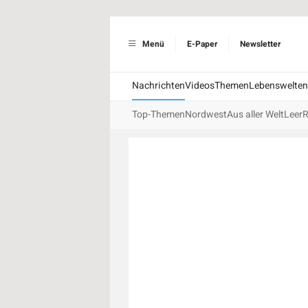
Menü
E-Paper
Newsletter
Nachrichten
Videos
Themen
Lebenswelten
Top-Themen
Nordwest
Aus aller Welt
Leer
R