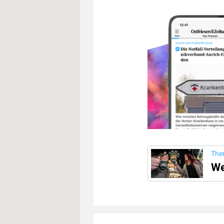
The
We