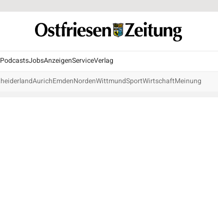
Podcasts
Jobs
Anzeigen
Service
Verlag
heiderland
Aurich
Emden
Norden
Wittmund
Sport
Wirtschaft
Meinung