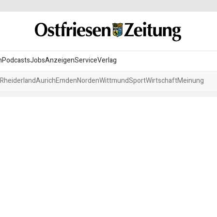
n
Podcasts
Jobs
Anzeigen
Service
Verlag
Rheiderland
Aurich
Emden
Norden
Wittmund
Sport
Wirtschaft
Meinung