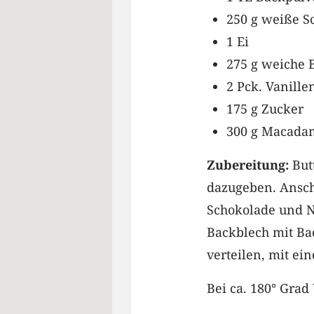
250 g weiße S
1 Ei
275 g weiche 
2 Pck. Vanille
175 g Zucker
300 g Macada
Zubereitung:
Butt
dazugeben. Ansch
Schokolade und N
Backblech mit Ba
verteilen, mit ei
Bei ca. 180° Grad