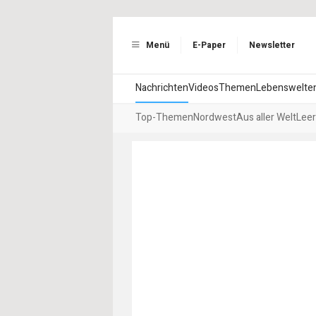
Menü
E-Paper
Newsletter
Nachrichten
Videos
Themen
Lebenswelte
Top-Themen
Nordwest
Aus aller Welt
Leer