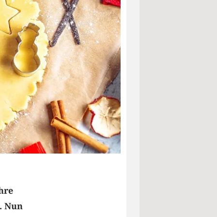
hre
. Nun