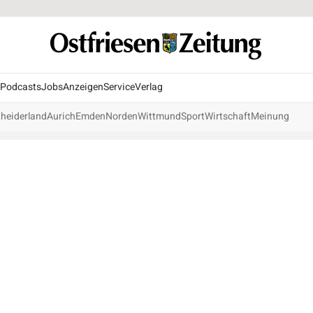
Podcasts
Jobs
Anzeigen
Service
Verlag
heiderland
Aurich
Emden
Norden
Wittmund
Sport
Wirtschaft
Meinung