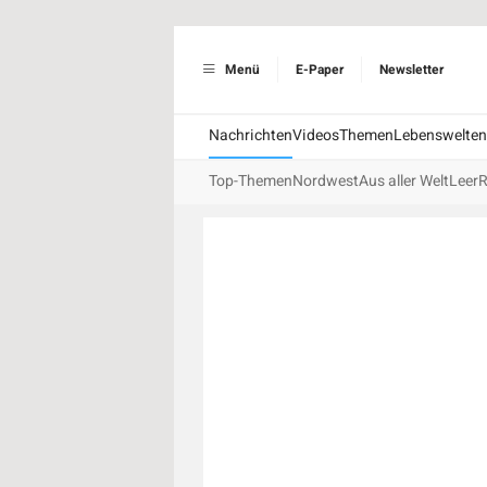
Menü
E-Paper
Newsletter
Nachrichten
Videos
Themen
Lebenswelten
Top-Themen
Nordwest
Aus aller Welt
Leer
R