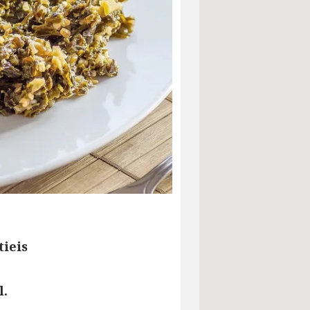
tieis
l.