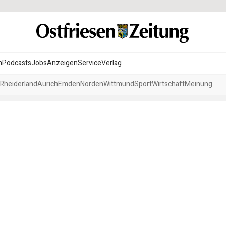
n
Podcasts
Jobs
Anzeigen
Service
Verlag
Rheiderland
Aurich
Emden
Norden
Wittmund
Sport
Wirtschaft
Meinung