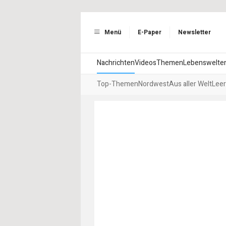
Menü
E-Paper
Newsletter
Nachrichten
Videos
Themen
Lebenswelte
Top-Themen
Nordwest
Aus aller Welt
Leer