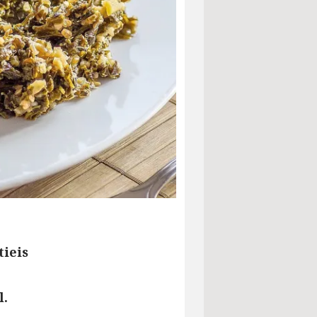
tieis
l.